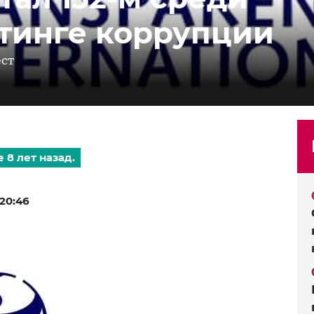
йтинге коррупции
ест
 8 лет назад.
20:46