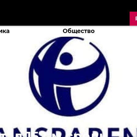
ика
Общество
ал 152-м среди