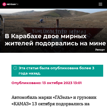
Перейти
к
содержимому
В Карабахе двое мирных
жителей подорвались на мине
Репорт
Эта статья была опубликована более 3
года назад.
Опубликовано: 13 октября 2023 13:01
Автомобиль марки «ГАЗель» и грузовик
«КАМАЗ» 13 октября подорвались на