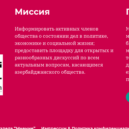
Миссия
Информировать активных членов
М
общества о состоянии дел в политике,
м
экономике и социальной жизни;
б
предоставить площадку для открытых и
м
разнообразных дискуссий по всем
т
актуальным вопросам, касающимся
д
азербайджанского общества.
е
п
аздела “Мнение”
Импрессум & Политика конфиденциал