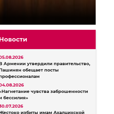
Новости
05.08.2026
В Армении утвердили правительство,
Пашинян обещает посты
профессионалам
04.08.2026
«Нагнетание чувства заброшенности
и бессилия»
30.07.2026
Жестоко избиты имам Ахалцихской