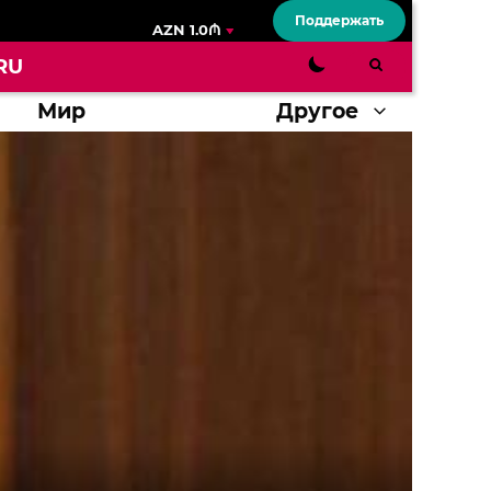
Поддержать
AZN 1.0₼
RU
Мир
Другое