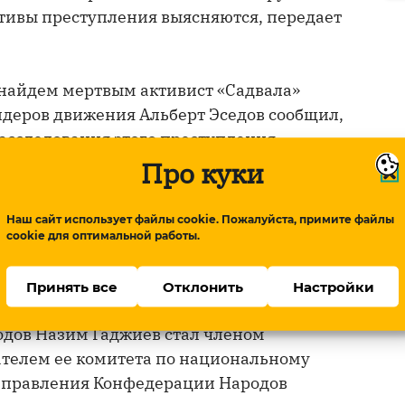
отивы преступления выясняются, передает
л найдем мертвым активист «Садвала»
идеров движения Альберт Эседов сообщил,
расследования этого преступления
Про куки
 1944 году в с. Куруш Докузпаринского
Наш сайт использует файлы cookie. Пожалуйста, примите файлы
ом Дагестанского техникума он проводил
cookie для оптимальной работы.
динение лезгинского народа,
ии. В 1967 году он создал организацию
Принять все
Отклонить
Настройки
блика), которая активно действовала
 годов Назим Гаджиев стал членом
ателем ее комитета по национальному
м правления Конфедерации Народов