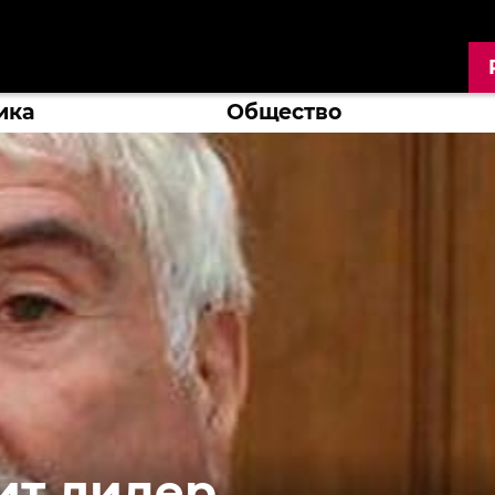
ика
Общество
ит лидер