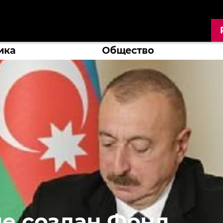
ика
Общество
е создан Фонд