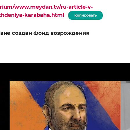
urium/www.meydan.tv/ru-article-v-
zhdeniya-karabaha.html
Копировать
ане создан Фонд возрождения