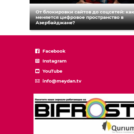
От блокировки сайтов до соцсетей: ка
меняется цифровое пространство в
Азербайджане?
Facebook
Instagram
YouTube
info@meydan.tv