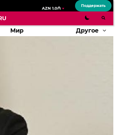
Поддержать
AZN 1.0₼
RU
Мир
Другое