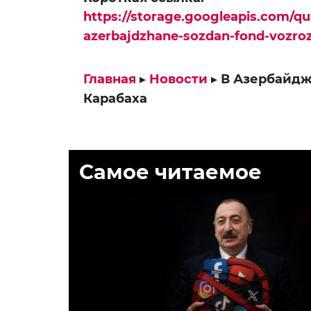
https://storage.googleapis.com/q
azerbajdzhane-sozdan-fond-vozro
Главная
▸
Новости
▸
В Азербайдж
Карабаха
Самое читаемое