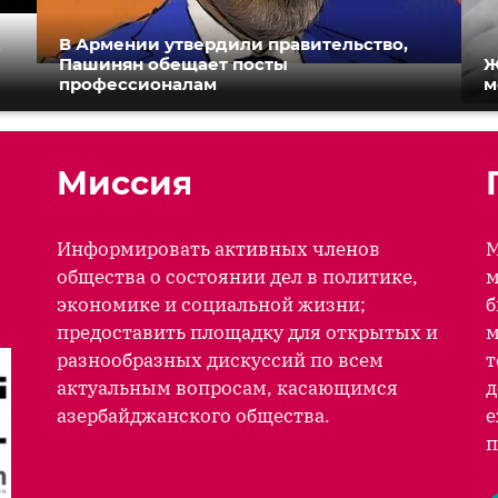
к
В Армении утвердили правительство,
Пашинян обещает посты
Ж
профессионалам
м
Миссия
Информировать активных членов
М
общества о состоянии дел в политике,
м
экономике и социальной жизни;
б
предоставить площадку для открытых и
м
разнообразных дискуссий по всем
т
актуальным вопросам, касающимся
д
азербайджанского общества.
е
п