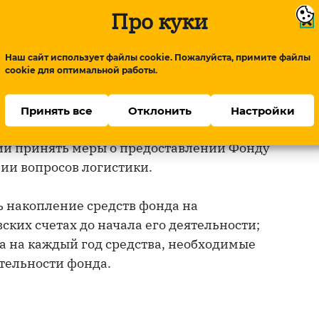
ских счетах Фонда.
Про куки
о в 15-дневный срок подготовить и
Наш сайт использует файлы cookie. Пожалуйста, примите файлы
кт устава Фонда.
cookie для оптимальной работы.
нять меры по государственной
Принять все
Отклонить
Настройки
 после утверждения его устава; в
ции принять меры о предоставлении Фонду
ии вопросов логистики.
 накопление средств фонда на
ких счетах до начала его деятельности;
а на каждый год средства, необходимые
тельности фонда.