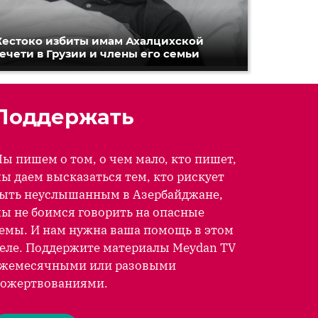
естоко избиты имам Ахалцихской
ечети в Грузии и члены его семьи
Поддержать
ы пишем о том, о чем мало, кто пишет,
ы даем высказаться тем, кто рискует
ыть неуслышанным в Азербайджане,
ы не боимся говорить на опасные
емы. И нам нужна ваша помощь в этом
еле. Поддержите материалы Meydan TV
жемесячными или разовыми
ожертвованиями.