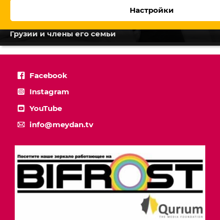
Настройки
Жестоко избиты имам Ахалцихской мечети в
Грузии и члены его семьи
Facebook
Instagram
YouTube
info@meydan.tv