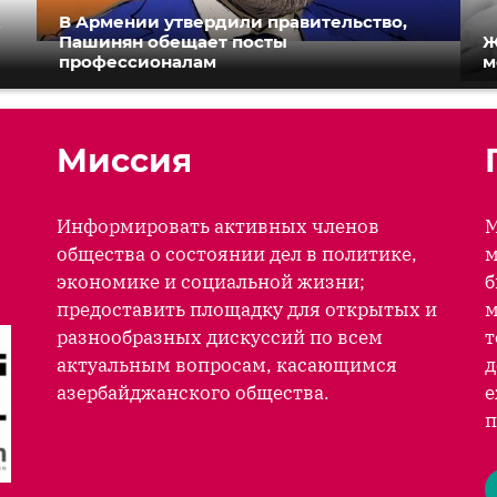
к
В Армении утвердили правительство,
Пашинян обещает посты
Ж
профессионалам
м
Миссия
Информировать активных членов
М
общества о состоянии дел в политике,
м
экономике и социальной жизни;
б
предоставить площадку для открытых и
м
разнообразных дискуссий по всем
т
актуальным вопросам, касающимся
д
азербайджанского общества.
е
п