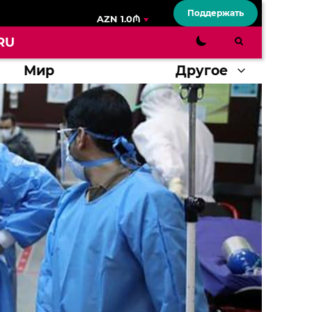
Поддержать
AZN 1.0₼
RU
Мир
Другое