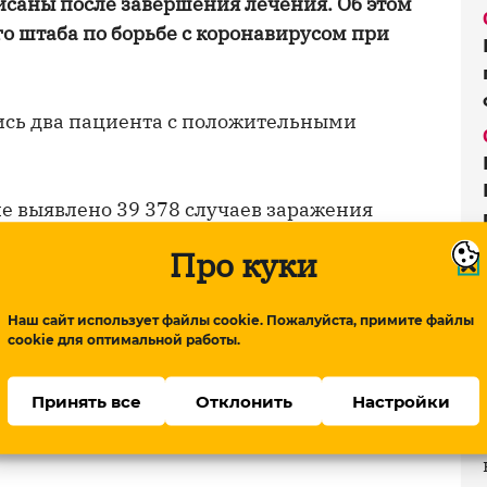
исаны после завершения лечения. Об этом
о штаба по борьбе с коронавирусом при
ись два пациента с положительными
е выявлено 39 378 случаев заражения
 пациентов вылечились, 578 пациентов
Про куки
а, зараженных COVID-19, продолжается в
Наш сайт использует файлы cookie. Пожалуйста, примите файлы
cookie для оптимальной работы.
Принять все
Отклонить
Настройки
urium/www.meydan.tv/ru-article-v-
oronavirusom-dvoe-skonchalis.html