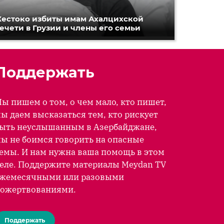
естоко избиты имам Ахалцихской
ечети в Грузии и члены его семьи
Поддержать
ы пишем о том, о чем мало, кто пишет,
ы даем высказаться тем, кто рискует
ыть неуслышанным в Азербайджане,
ы не боимся говорить на опасные
емы. И нам нужна ваша помощь в этом
еле. Поддержите материалы Meydan TV
жемесячными или разовыми
ожертвованиями.
Поддержать