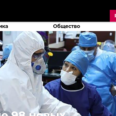
ика
Общество
е 98 новых