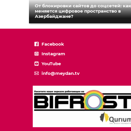
От блокировки сайтов до соцсетей: ка
меняется цифровое пространство в
Азербайджане?
Facebook
Instagram
YouTube
info@meydan.tv