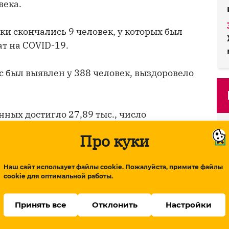
века.
тки скончались 9 человек, у которых был
т на COVID-19.
с был выявлен у 388 человек, выздоровело
ных достигло 27,89 тыс., число
ись — 363.
Про куки
циального режима находятся 8,037 тыс.
Наш сайт использует файлы cookie. Пожалуйста, примите файлы
cookie для оптимальной работы.
роведено 6,817 тыс. тестов на
Принять все
Отклонить
Настройки
 634 тыс. тестов.