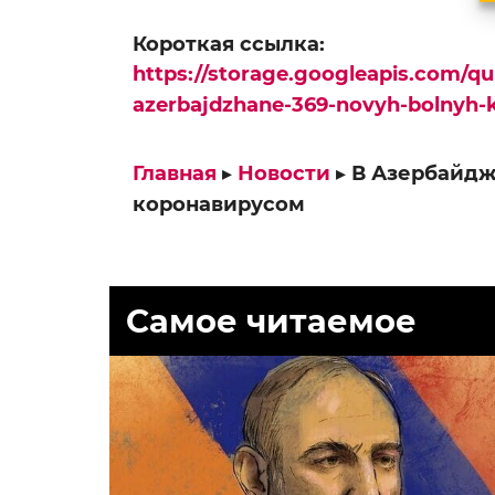
Короткая ссылка:
https://storage.googleapis.com/q
azerbajdzhane-369-novyh-bolnyh-
Главная
▸
Новости
▸
В Азербайдж
коронавирусом
Самое читаемое