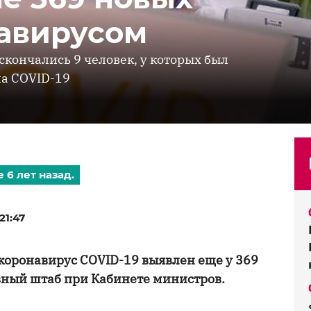
авирусом
 скончались 9 человек, у которых был
а COVID-19
 6 лет назад.
21:47
коронавирус COVID-19 выявлен еще у 369
вный штаб при Кабинете министров.