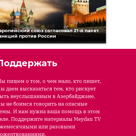
вропейский союз согласовал 21-й пакет
анкций против России
Поддержать
ы пишем о том, о чем мало, кто пишет,
ы даем высказаться тем, кто рискует
ыть неуслышанным в Азербайджане,
ы не боимся говорить на опасные
емы. И нам нужна ваша помощь в этом
еле. Поддержите материалы Meydan TV
жемесячными или разовыми
ожертвованиями.