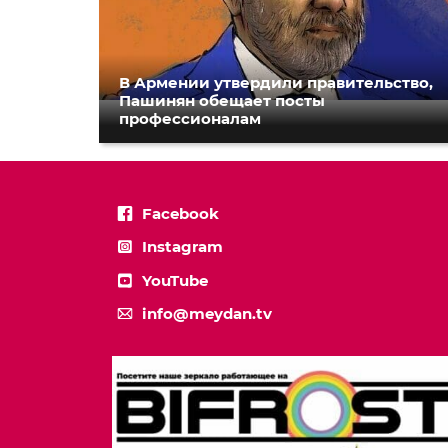
В Армении утвердили правительство,
Пашинян обещает посты
профессионалам
Facebook
Instagram
YouTube
info@meydan.tv