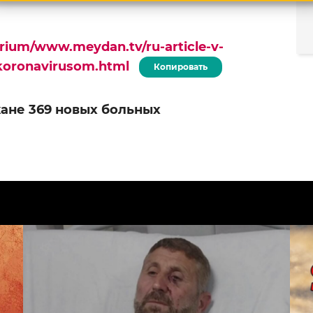
urium/www.meydan.tv/ru-article-v-
koronavirusom.html
Копировать
ане 369 новых больных