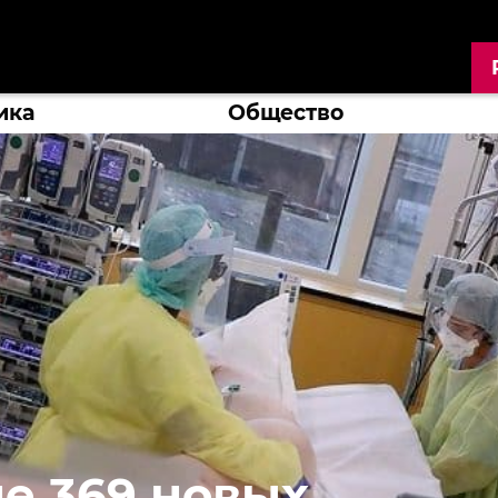
ика
Общество
е 369 новых