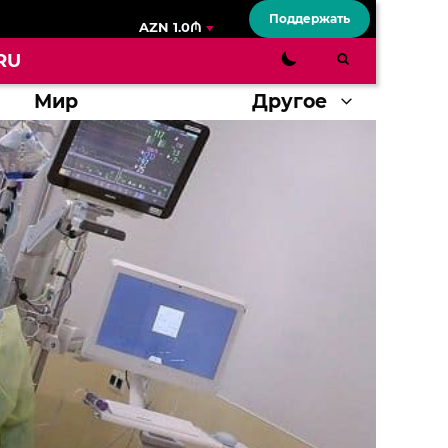
Поддержать
AZN 1.0₼
RU
Мир
Другое