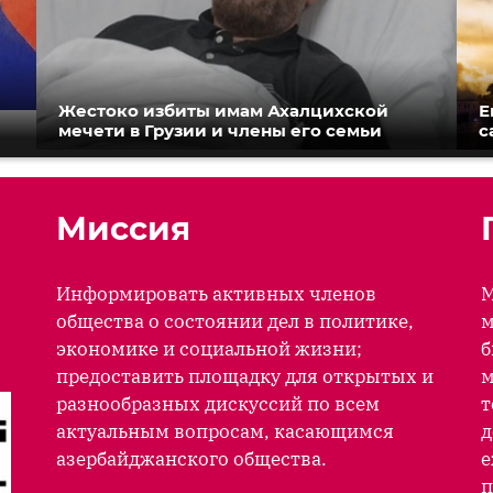
Жестоко избиты имам Ахалцихской
Е
мечети в Грузии и члены его семьи
с
Миссия
Информировать активных членов
М
общества о состоянии дел в политике,
м
экономике и социальной жизни;
б
предоставить площадку для открытых и
м
разнообразных дискуссий по всем
т
актуальным вопросам, касающимся
д
азербайджанского общества.
е
п