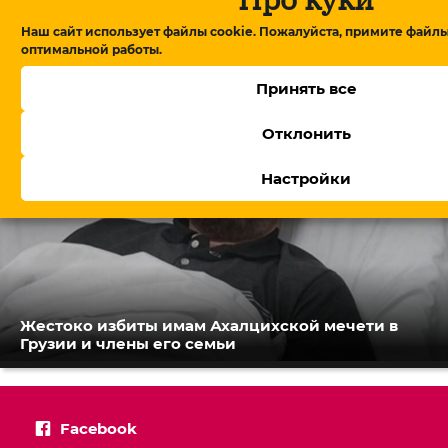
В Армении утвердили правительство, Пашинян
обещает посты профессионалам
Наш сайт использует файлы cookie. Пожалуйста, примите файлы
оптимальной работы.
Принять все
Отклонить
Настройки
Жестоко избиты имам Ахалцихской мечети в
Грузии и члены его семьи
Facebook