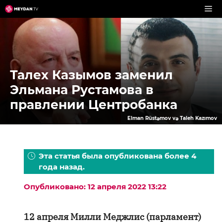
Перейти
к
содержимому
Талех Казымов заменил
Эльмана Рустамова в
правлении Центробанка
Elman Rüstəmov və Taleh Kazımov
Эта статья была опубликована более 4
года назад.
Опубликовано: 12 апреля 2022 13:22
12 апреля Милли Меджлис (парламент)