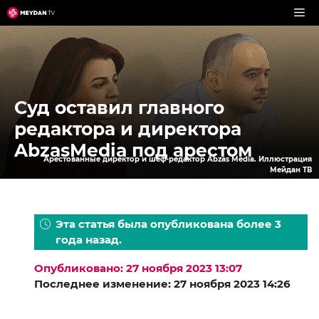
Перейти
к
содержимому
Суд оставил главного
редактора и директора
AbzasMedia под арестом
Арестованные директор и шеф-редактор Abzas Media. Иллюстрация
Мейдан ТВ
Эта статья была опубликована более 3
года назад.
Опубликовано: 27 ноября 2023 13:07
Последнее изменение: 27 ноября 2023 14:26