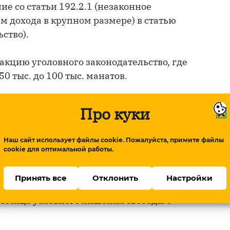
 со статьи 192.2.1 (незаконное
 дохода в крупном размере) в статью
ство).
дакцию уголовного законодательство, где
0 тыс. до 100 тыс. манатов.
ы Исмайловой в течение пяти лет на сумму
Про куки
ами, извлеченными в результате незаконной
ошла аккредитацию в Министерстве
Наш сайт использует файлы cookie. Пожалуйста, примите файлы
cookie для оптимальной работы.
аказание по статье 192.1 в виде 4 месяцев
Принять все
Отклонить
Настройки
й 213.1 (уклонение от уплаты налогов)
 месяца условного лишения свободы с