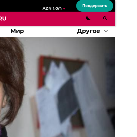
Поддержать
AZN 1.0₼
RU
Мир
Другое