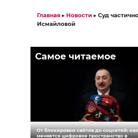
Главная
▸
Новости
▸
Суд частичн
Исмайловой
Самое читаемое
От блокировки сайтов до соцсетей: ка
меняется цифровое пространство в