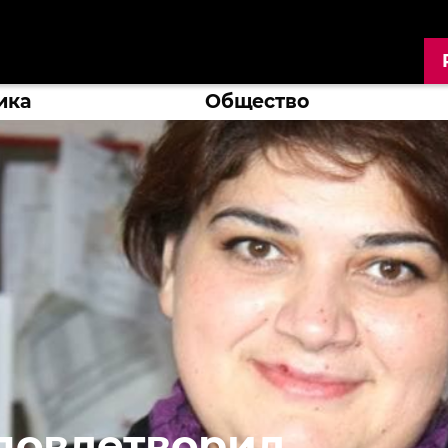
ика
Общество
удовлетворил