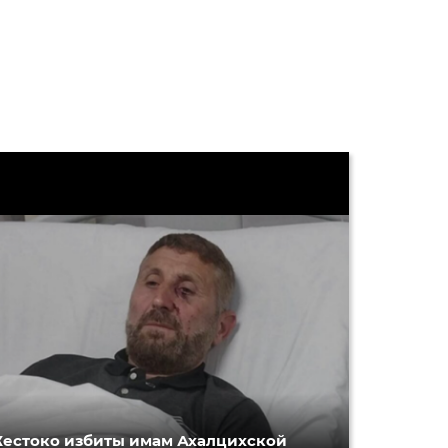
естоко избиты имам Ахалцихской