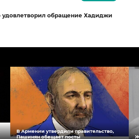
о удовлетворил обращение Хадиджи
к
В Армении утвердили правительство,
Пашинян обещает посты
Ж