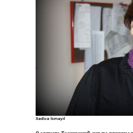
Xədicə İsmayıl