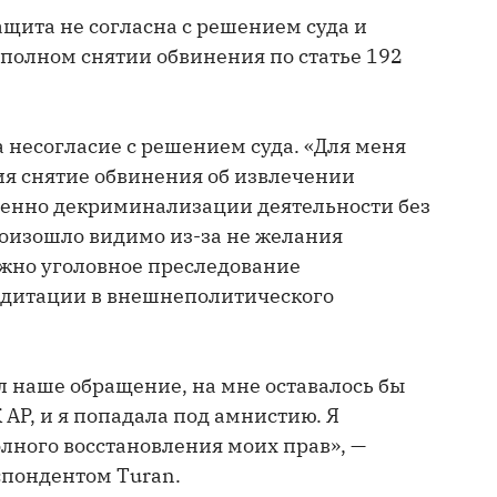
ащита не согласна с решением суда и
 полном снятии обвинения по статье 192
несогласие с решением суда. «Для меня
я снятие обвинения об извлечении
менно декриминализации деятельности без
роизошло видимо из-за не желания
ожно уголовное преследование
едитации в внешнеполитического
л наше обращение, на мне оставалось бы
 АР, и я попадала под амнистию. Я
лного восстановления моих прав», —
спондентом Turan.