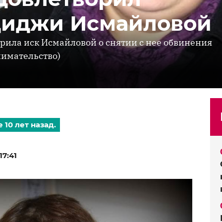
диджи Исмайловой
рила иск Исмайловой о снятии с нее обвинения
нимательство)
 10 лет назад.
7:41