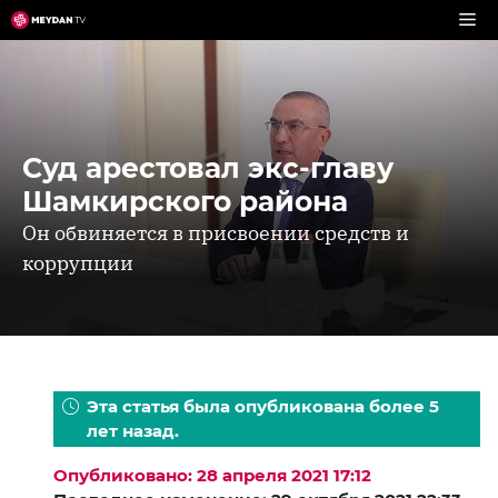
Перейти
к
содержимому
Суд арестовал экс-главу
Шамкирского района
Он обвиняется в присвоении средств и
коррупции
Эта статья была опубликована более 5
лет назад.
Опубликовано: 28 апреля 2021 17:12