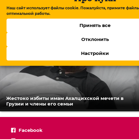
В Армении утвердили правительство, Пашинян
обещает посты профессионалам
Наш сайт использует файлы cookie. Пожалуйста, примите файлы
оптимальной работы.
Принять все
Отклонить
Настройки
Жестоко избиты имам Ахалцихской мечети в
Грузии и члены его семьи
Facebook