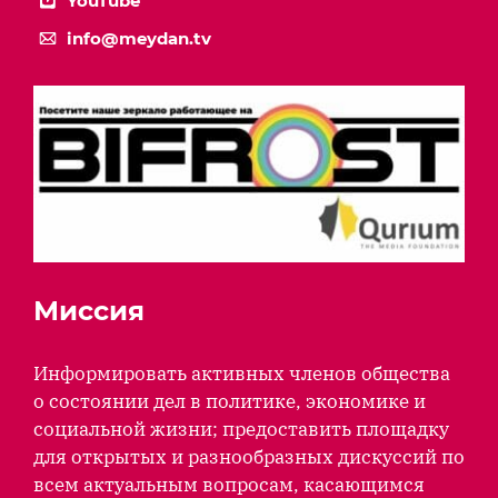
YouTube
info@meydan.tv
Миссия
Информировать активных членов общества
о состоянии дел в политике, экономике и
социальной жизни; предоставить площадку
для открытых и разнообразных дискуссий по
всем актуальным вопросам, касающимся