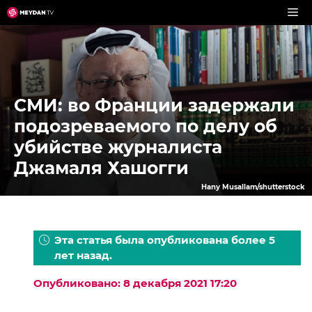
Перейти
к
содержимому
СМИ: во Франции задержали
подозреваемого по делу об
убийстве журналиста
Джамаля Хашогги
Hany Musallam/shutterstock
Эта статья была опубликована более 5
лет назад.
Опубликовано: 8 декабря 2021 17:20