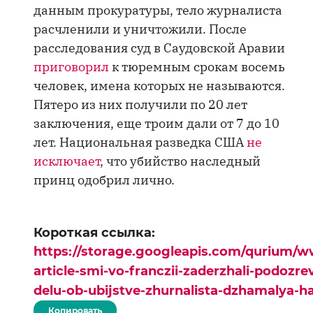
данным прокуратуры, тело журналиста
расчленили и уничтожили. После
расследования суд в Саудовской Аравии
приговорил
к тюремным срокам восемь
человек, имена которых не называются.
Пятеро из них получили по 20 лет
заключения, еще троим дали от 7 до 10
лет. Национальная разведка США
не
исключает
, что убийство наследный
принц одобрил лично.
Короткая ссылка:
https://storage.googleapis.com/qurium/w
article-smi-vo-franczii-zaderzhali-podoz
delu-ob-ubijstve-zhurnalista-dzhamalya-h
Копировать