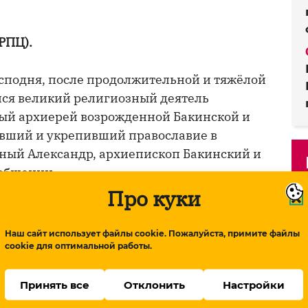
РПЦ).
осподня, после продолжительной и тяжёлой
лся великий религиозный деятель
ый архиерей возрожденной Бакинской и
вший и укрепивший православие в
ный Александр, архиепископ Бакинский и
ообщении.
Про куки
тоятелем в кафедральном соборе Рождества
дом РПЦ 28 декабря 1998 года был избран
Наш сайт использует файлы cookie. Пожалуйста, примите файлы
ким (с 2011 года — епископ Бакинский и
cookie для оптимальной работы.
Принять все
Отклонить
Настройки
р был возведен в сан архиепископа.