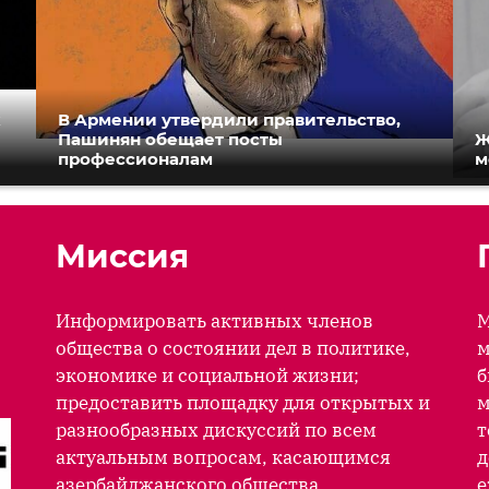
к
В Армении утвердили правительство,
Пашинян обещает посты
Ж
профессионалам
м
Миссия
Информировать активных членов
М
общества о состоянии дел в политике,
м
экономике и социальной жизни;
б
предоставить площадку для открытых и
м
разнообразных дискуссий по всем
т
актуальным вопросам, касающимся
д
азербайджанского общества.
е