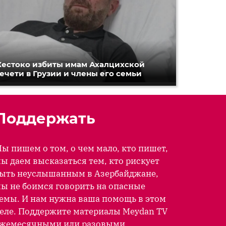
естоко избиты имам Ахалцихской
ечети в Грузии и члены его семьи
Поддержать
ы пишем о том, о чем мало, кто пишет,
ы даем высказаться тем, кто рискует
ыть неуслышанным в Азербайджане,
ы не боимся говорить на опасные
емы. И нам нужна ваша помощь в этом
еле. Поддержите материалы Meydan TV
жемесячными или разовыми