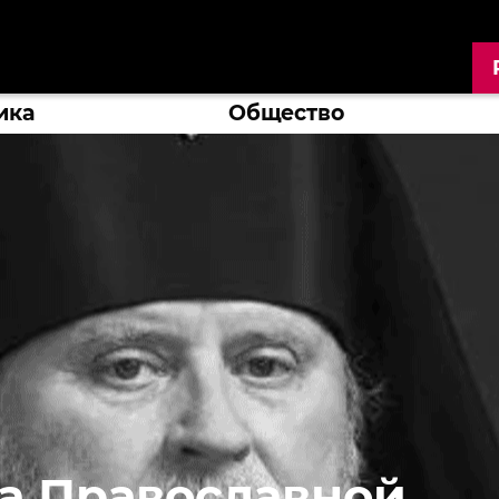
ика
Общество
ва Православной