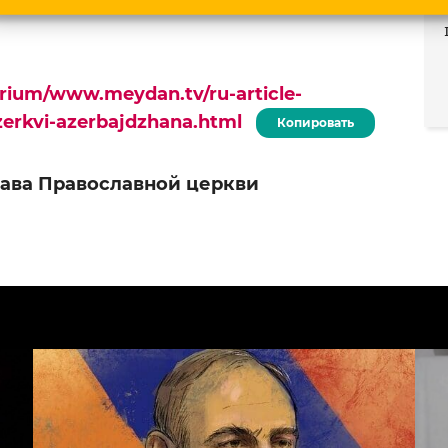
urium/www.meydan.tv/ru-article-
zerkvi-azerbajdzhana.html
Копировать
лава Православной церкви