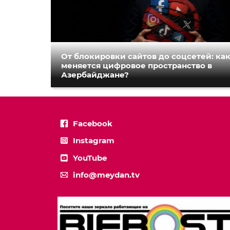
От блокировки сайтов до соцсетей: ка
меняется цифровое пространство в
Азербайджане?
Facebook
Instagram
YouTube
info@meydan.tv