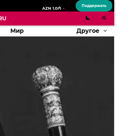
Поддержать
AZN 1.0₼
RU
Мир
Другое