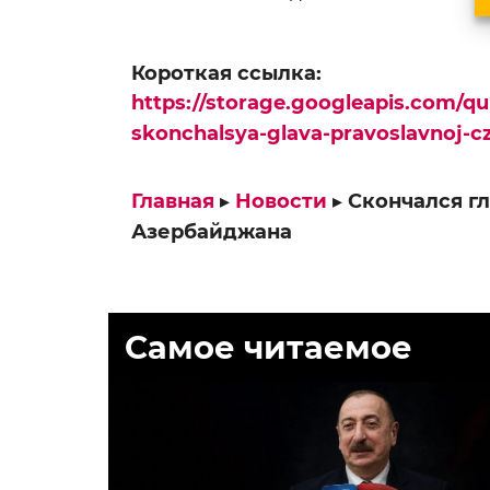
Короткая ссылка:
https://storage.googleapis.com/q
skonchalsya-glava-pravoslavnoj-c
Главная
▸
Новости
▸
Скончался г
Азербайджана
Самое читаемое