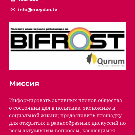
info@meydan.tv
Миссия
Информировать активных членов общества
о состоянии дел в политике, экономике и
социальной жизни; предоставить площадку
для открытых и разнообразных дискуссий по
всем актуальным вопросам, касающимся