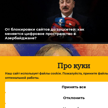
От блокировки сайтов до соцсетей: как
меняется цифровое пространство в
Азербайджане?
Про куки
Наш сайт использует файлы cookie. Пожалуйста, примите файлы
оптимальной работы.
Принять все
Отклонить
В Армении утвердили правительство, Пашинян
обещает посты профессионалам