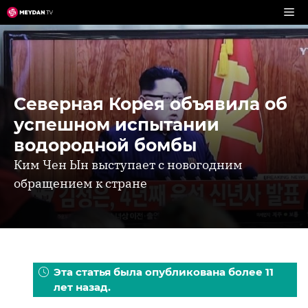
Перейти
к
содержимому
Северная Корея объявила об
успешном испытании
водородной бомбы
Ким Чен Ын выступает с новогодним
обращением к стране
Эта статья была опубликована более 11
лет назад.