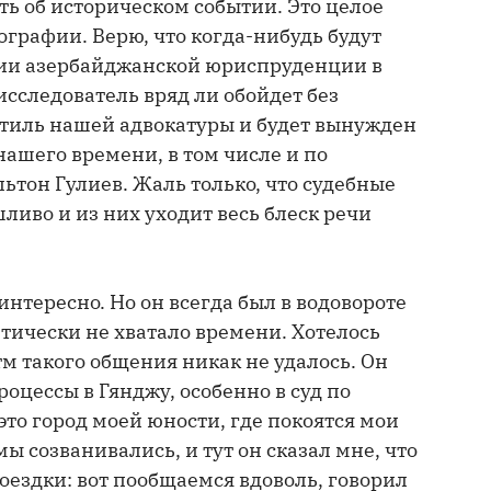
ть об историческом событии. Это целое
графии. Верю, что когда-нибудь будут
рии азербайджанской юриспруденции в
исследователь вряд ли обойдет без
 стиль нашей адвокатуры и будет вынужден
ашего времени, в том числе и по
льтон Гулиев. Жаль только, что судебные
ливо и из них уходит весь блеск речи
нтересно. Но он всегда был в водовороте
итически не хватало времени. Хотелось
тм такого общения никак не удалось. Он
роцессы в Гянджу, особенно в суд по
это город моей юности, где покоятся мои
ы созванивались, и тут он сказал мне, что
поездки: вот пообщаемся вдоволь, говорил