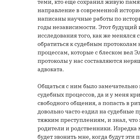
теми, кто еще сохранил живую памя
направление в современной историо
написаны научные работы по исто
годы независимости. Этот будущий 
исследования того, как же менялся
обратиться к судебным протоколам н
процессам, которые с блеском вел Э
протоколы у нас составляются неряш
адвоката.
Общаться с ним было замечательно и
судебных процессов, да и у меня кр
свободного общения, а попасть в ри
довольно часто ездил на судебные п
тяжким преступлениям, и знал, что 
родители и родственники. Изредка м
будет звонить мне, когда будут эти 