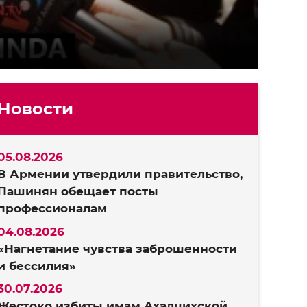
Новости
05.08.2026
В Армении утвердили правительство,
Пашинян обещает посты
профессионалам
04.08.2026
«Нагнетание чувства заброшенности
и бессилия»
30.07.2026
Жестоко избиты имам Ахалцихской