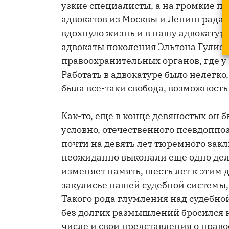
узкие специалисты, а на громкие 
адвокатов из Москвы и Ленинграда.
вдохнуло жизнь и в нашу адвокатуру
адвокаты поколения Эльтона Гулиев
правоохранительных органов, где у
Работать в адвокатуре было нелегко,
была все-таки свобода, возможность
Как-то, еще в конце девяностых он б
условно, отечественного псевдоппоз
почти на девять лет тюремного закл
неожиданно выкопали еще одно дело
изменяет память, шесть лет к этим 
закулисье нашей судебной системы, в
Такого рода глумления над судебно
без долгих размышлений бросился н
числе и свои представления о право