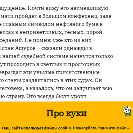
 ощущение. Почти вижу его насмешливую
памяти пройдет в большом конференц-зале
не главным символом нефтяного бума в
цессах в неприветливых, тесных, порой
седаний. Не помню уже кто из них —
 Исхан Ашуров – сказали однажды в
 нашей судебной системе начнутся только
дут проходить в светлых и просторных
ревращал эти унылые присутственные
о стены раздвигались в этих судах. Он
человека, а казалось, что он защищает всю
сю страну. Это всегда были уроки
Про куки
ло. Эльтон был влюблен в юриспруденцию.
ское время. Но, как правило, это были
Наш сайт использует файлы cookie. Пожалуйста, примите файлы