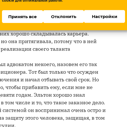
cookie для оптимальной работы.
процессы обычно приглашали известных
 Время перемен в девяностые словно
Принять все
Отклонить
Настройки
. Для меня показательно, что многие
а приходили в адвокатуру из
 них хорошо складывалась карьера.
 но она притягивала, потому что в ней
 реализации своего таланта
ыл адвокатом некоего, назовем его так
иционера. Тот был только что осужден
ючения и начал отбывать свой срок. Но
, чтобы прибавить ему, если мне не
девяти годам. Эльтон хорошо знал
 том числе и то, что такое заказное дело.
й системой он воспринимал очень остро и
а защиту этого человека, защищая, в том
судии.