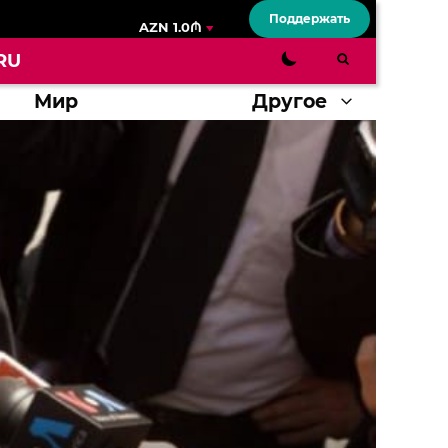
Поддержать
AZN 1.0₼
RU
Мир
Другое