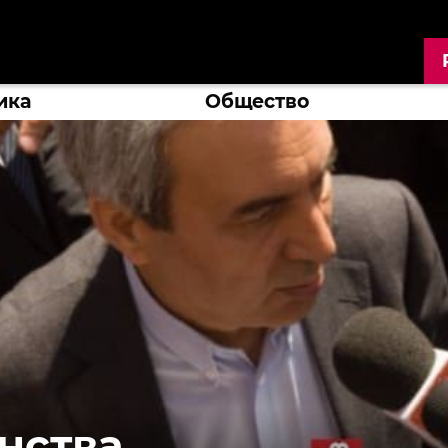
ика
Общество
нства