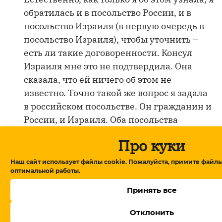
обратилась и в посольство России, и в
посольство Израиля (в первую очередь в
посольство Израиля), чтобы уточнить –
есть ли такие договоренности. Консул
Израиля мне это не подтвердила. Она
сказала, что ей ничего об этом не
известно. Точно такой же вопрос я задала
в российском посольстве. Он гражданин и
России, и Израиля. Оба посольства
работают в тесной связке в плане попыток
Про куки
его освобождения, и они бы знали, если
бы такие договоренности были. Но никто
Наш сайт использует файлы cookie. Пожалуйста, примите файлы
оптимальной работы.
не подтвердил, что какие-то
официальные договоренности есть. Этот
Принять все
визит нас сильно напугал и озадачил.
Отклонить
Практически месяц консульства не могли