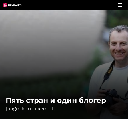
Перейти
к
содержимому
Пять стран и один блогер
[page_hero_excerpt]