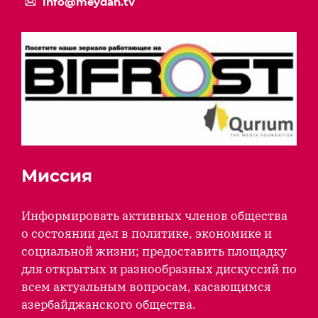
info@meydan.tv
Миссия
Информировать активных членов общества
о состоянии дел в политике, экономике и
социальной жизни; предоставить площадку
для открытых и разнообразных дискуссий по
всем актуальным вопросам, касающимся
азербайджанского общества.