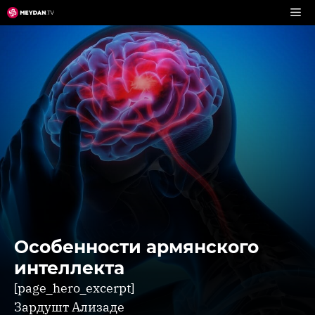
Перейти
к
содержимому
Особенности армянского
интеллекта
[page_hero_excerpt]
Зардушт Ализаде