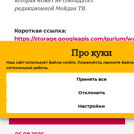
которая может не совпадать с
редакционной Мейдан ТВ.
Короткая ссылка:
https://storage.googleapis.com/qurium/w
article-osobennosti-armyanskogo-intellek
Про куки
Копировать
Наш сайт использует файлы cookie. Пожалуйста, примите файлы
оптимальной работы.
Главная
▸
Общество
▸
Особенности
Принять все
армянского интеллекта
Отклонить
Настройки
Новости
06.08.2026