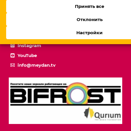
Mədəniyyət Nazirliyində maliyyə şəffaflığı
Принять все
müzakirədə: Meydan TV-nin araşdırması
Отклонить
Настройки
Facebook
Instagram
YouTube
info@meydan.tv