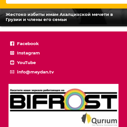
Жестоко избиты имам Ахалцихской мечети в
Грузии и члены его семьи
Facebook
Instagram
YouTube
info@meydan.tv