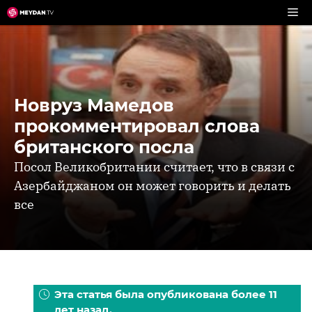
Перейти
к
содержимому
Новруз Мамедов
прокомментировал слова
британского посла
Посол Великобритании считает, что в связи с
Азербайджаном он может говорить и делать
все
Эта статья была опубликована более 11
лет назад.