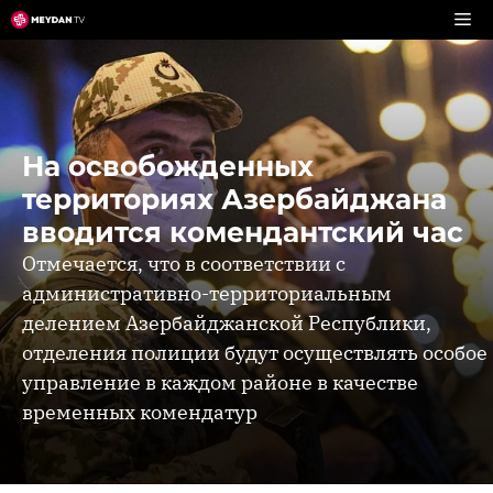
Перейти
к
содержимому
На освобожденных
территориях Азербайджана
вводится комендантский час
Отмечается, что в соответствии с
административно-территориальным
делением Азербайджанской Республики,
отделения полиции будут осуществлять особое
управление в каждом районе в качестве
временных комендатур