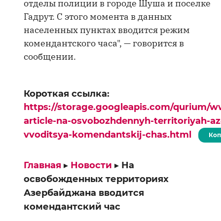
отделы полиции в городе Шуша и поселке
Гадрут. С этого момента в данных
населенных пунктах вводится режим
комендантского часа", — говорится в
сообщении.
Короткая ссылка:
https://storage.googleapis.com/qurium/w
article-na-osvobozhdennyh-territoriyah-a
vvoditsya-komendantskij-chas.html
Коп
Главная
▸
Новости
▸
На
освобожденных территориях
Азербайджана вводится
комендантский час