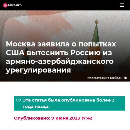
Перейти
к
содержимому
Москва заявила о попытках
США вытеснить Россию из
армяно-азербайджанского
урегулирования
Иллюстрация Мейдан ТВ
Эта статья была опубликована более 3
года назад.
Опубликовано: 9 июня 2023 17:42