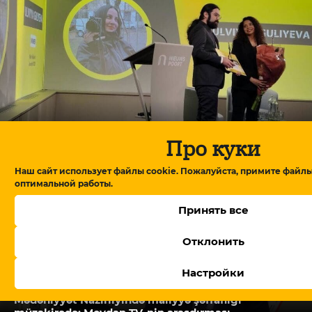
Про куки
Арестованная по «делу Мейдан ТВ» Ульвия Али
удостоена международной награды
Наш сайт использует файлы cookie. Пожалуйста, примите файлы
оптимальной работы.
Принять все
Отклонить
Настройки
Mədəniyyət Nazirliyində maliyyə şəffaflığı