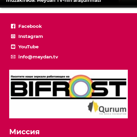
müzakirədə: Meydan TV-nin araşdırması
Facebook
Instagram
YouTube
info@meydan.tv
Миссия