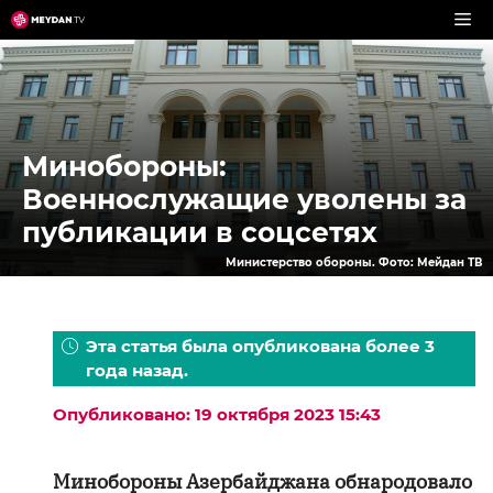
Перейти
к
содержимому
Минобороны:
Военнослужащие уволены за
публикации в соцсетях
Министерство обороны. Фото: Мейдан ТВ
Эта статья была опубликована более 3
года назад.
Опубликовано: 19 октября 2023 15:43
Минобороны Азербайджана обнародовало