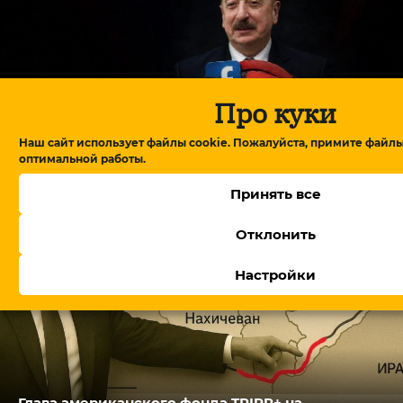
Про куки
От блокировки сайтов до соцсетей: как
меняется цифровое пространство в
Азербайджане?
Наш сайт использует файлы cookie. Пожалуйста, примите файлы
оптимальной работы.
Принять все
Отклонить
Настройки
Глава американского фонда TRIPP+ на