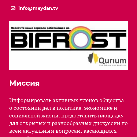
info@meydan.tv
Миссия
Информировать активных членов общества
о состоянии дел в политике, экономике и
социальной жизни; предоставить площадку
для открытых и разнообразных дискуссий по
всем актуальным вопросам, касающимся