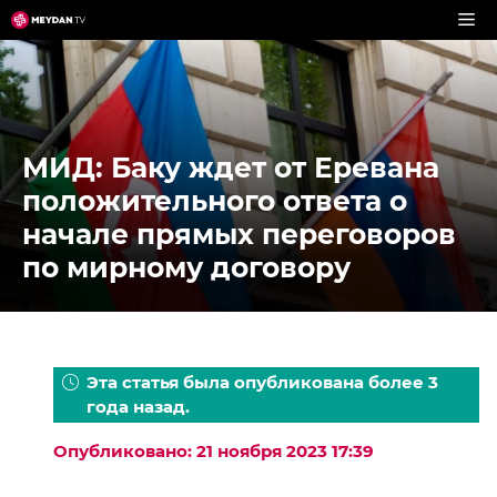
Перейти
к
содержимому
МИД: Баку ждет от Еревана
положительного ответа о
начале прямых переговоров
по мирному договору
Эта статья была опубликована более 3
года назад.
Опубликовано: 21 ноября 2023 17:39