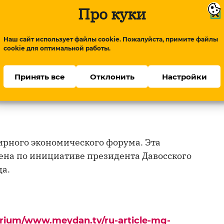
Про куки
дседатели положительно оценили
на линии соприкосновения между
Наш сайт использует файлы cookie. Пожалуйста, примите файлы
вали развивающиеся в регионе дискуссии о
cookie для оптимальной работы.
Принять все
Отклонить
Настройки
президентов Азербайджана и Армении
мирного экономического форума. Эта
ена по инициативе президента Давосского
да.
urium/www.meydan.tv/ru-article-mg-