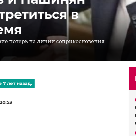
третиться в
емя
вие потерь на линии соприкосновения
 7 лет назад.
20:53