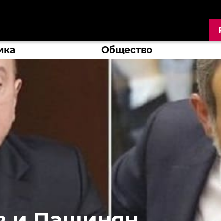
ика
Общество
в и Пашинян