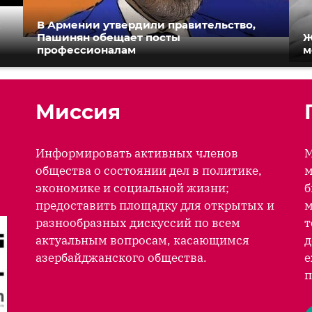
к
В Армении утвердили правительство,
Пашинян обещает посты
Ж
профессионалам
м
Миссия
Информировать активных членов
М
общества о состоянии дел в политике,
м
экономике и социальной жизни;
б
предоставить площадку для открытых и
м
разнообразных дискуссий по всем
т
актуальным вопросам, касающимся
д
азербайджанского общества.
е
п