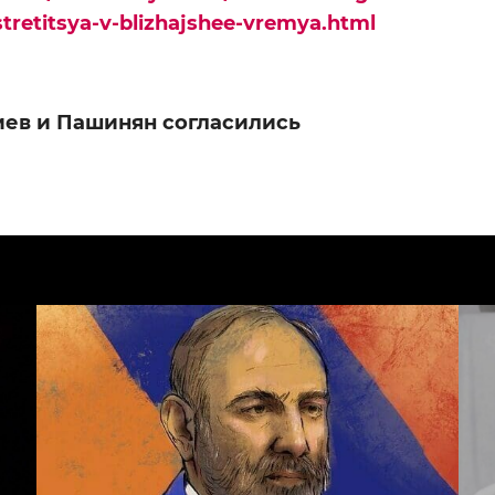
vstretitsya-v-blizhajshee-vremya.html
иев и Пашинян согласились