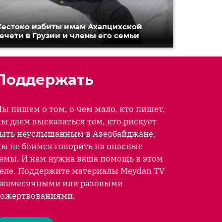
естоко избиты имам Ахалцихской
ечети в Грузии и члены его семьи
Поддержать
ы пишем о том, о чем мало, кто пишет,
ы даем высказаться тем, кто рискует
ыть неуслышанным в Азербайджане,
ы не боимся говорить на опасные
емы. И нам нужна ваша помощь в этом
еле. Поддержите материалы Meydan TV
жемесячными или разовыми
ожертвованиями.