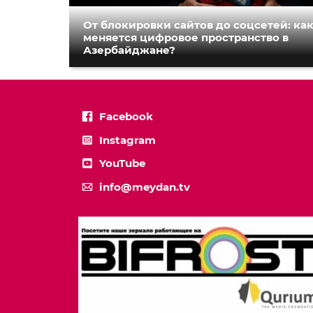
От блокировки сайтов до соцсетей: ка
меняется цифровое пространство в
Азербайджане?
Facebook
Instagram
YouTube
info@meydan.tv