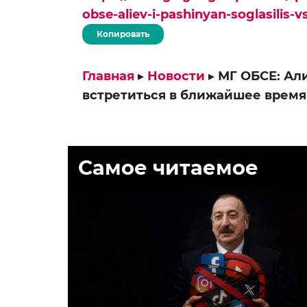
obse-aliev-i-pashinyan-soglasilis-
Копировать
Главная
▸
Новости
▸
МГ ОБСЕ: Ал
встретиться в ближайшее время
Самое читаемое