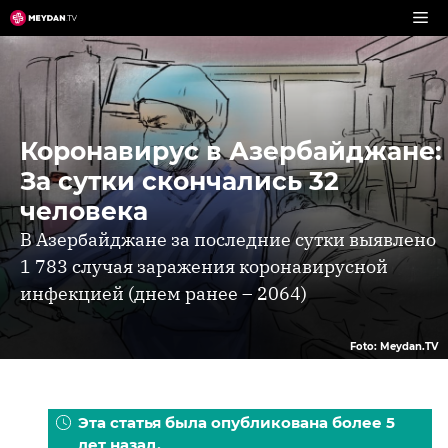
Перейти
к
содержимому
Коронавирус в Азербайджане:
За сутки скончались 32
человека
В Азербайджане за последние сутки выявлено
1 783 случая заражения коронавирусной
инфекцией (днем ранее – 2064)
Foto: Meydan.TV
Эта статья была опубликована более 5
лет назад.