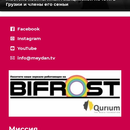
Грузии и члены его семьи
Facebook
Instagram
YouTube
info@meydan.tv
Миссия