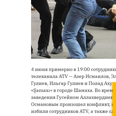
4 июня примерно в 19:00 сотрудники
телеканала ATV — Азер Исмаилов, 
Гулиев, Ильгар Гулиев и Полад Аху
«Şamaxı» в городе Шамаха. Во врем
заведения Гусейном Аллахвердиевы
Османовым произошел конфликт, в х
избили сотрудников ATV, а также 