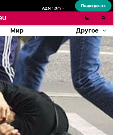
Поддержать
AZN 1.0₼
RU
Мир
Другое