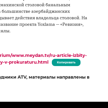
амахинской столовой банальным
на большинстве азербайджанских
вдывает действия владельца столовой. На
азвание проекта Yoxlama — «Ревизия»,
анлы.
rium/www.meydan.tv/ru-article-izbity-
ny-v-prokuraturu.html
Копировать
удники ATV, материалы направлены в