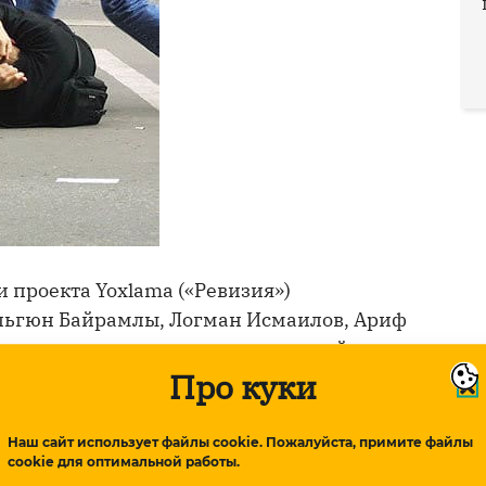
 проекта Yoxlama («Ревизия»)
Эльгюн Байрамлы, Логман Исмаилов, Ариф
ндзаде проводили съемки в столовой
Про куки
я съемок между ними и владельцем
м, а также его родственником Эльшадом
оде которого Г.Аллахвердиев и Э.Османов
Наш сайт использует файлы cookie. Пожалуйста, примите файлы
cookie для оптимальной работы.
сломали принадлежащую им видеокамеру,