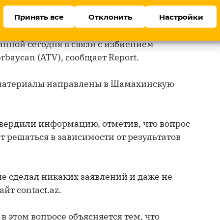
удование.
Принять все
Отклонить
Настройки
информации Министерства внутренних
анной сегодня в связи с избиением
baycan (ATV), сообщает Report.
материалы направлены в Шамахинскую
дтвердили информацию, отметив, что вопрос
т решаться в зависимости от результатов
не сделал никаких заявлений и даже не
йт contact.az.
в этом вопросе объясняется тем, что