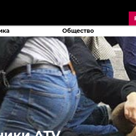
ика
Общество
ники ATV,