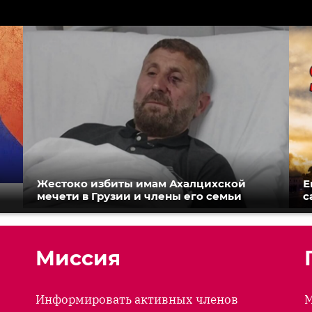
Жестоко избиты имам Ахалцихской
Е
мечети в Грузии и члены его семьи
с
Миссия
Информировать активных членов
М