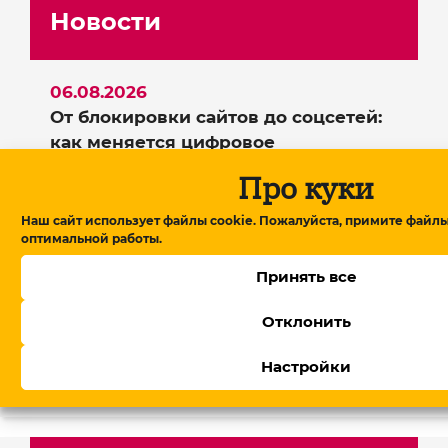
Новости
06.08.2026
От блокировки сайтов до соцсетей:
как меняется цифровое
пространство в Азербайджане?
Про куки
06.08.2026
Наш сайт использует файлы cookie. Пожалуйста, примите файлы
Глава американского фонда TRIPP+
оптимальной работы.
на переговорах в Армении: детали
обсуждений
Принять все
05.08.2026
Отклонить
В Армении утвердили
правительство, Пашинян обещает
Настройки
посты профессионалам