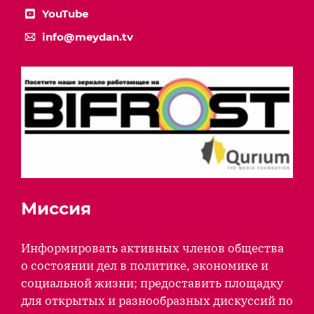
YouTube
info@meydan.tv
Миссия
Информировать активных членов общества
о состоянии дел в политике, экономике и
социальной жизни; предоставить площадку
для открытых и разнообразных дискуссий по