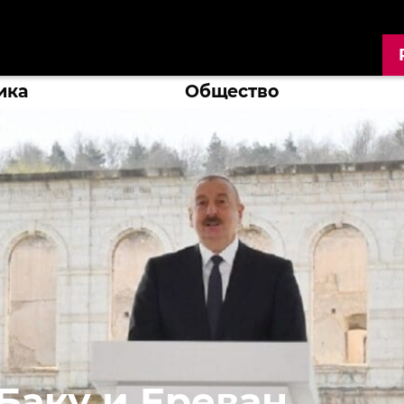
ика
Общество
Баку и Ереван