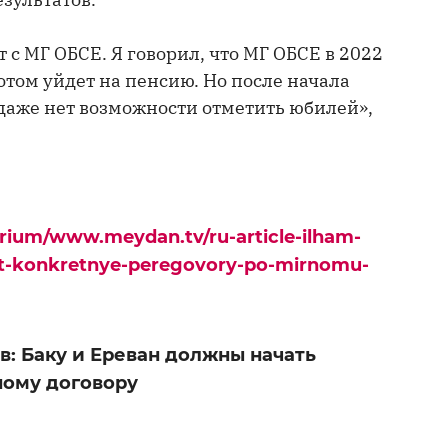
 с МГ ОБСЕ. Я говорил, что МГ ОБСЕ в 2022
потом уйдет на пенсию. Но после начала
даже нет возможности отметить юбилей»,
urium/www.meydan.tv/ru-article-ilham-
at-konkretnye-peregovory-po-mirnomu-
в: Баку и Ереван должны начать
ному договору