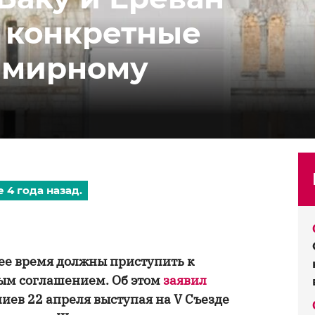
 конкретные
 мирному
 4 года назад.
е время должны приступить к
ым соглашением. Об этом
заявил
ев 22 апреля выступая на V Съезде