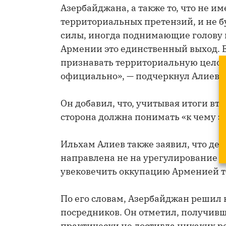
Азербайджана, а также то, что не и
территориальных претензий, и не б
силы, иногда поднимающие голову в
Армении это единственный выход. Ес
признавать территориальную целос
официально», — подчеркнул Алиев.
Он добавил, что, учитывая итоги вт
сторона должна понимать «к чему э
Ильхам Алиев также заявил, что де
направлена не на урегулирование ка
увековечить оккупацию Арменией 
По его словам, Азербайджан решил 
посредников. Он отметил, получивш
практически не достигла никаких ре