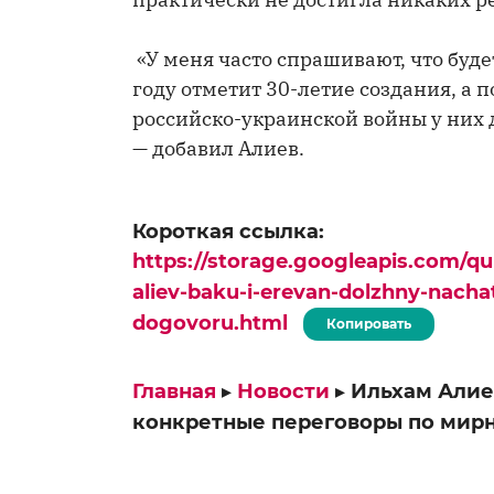
«У меня часто спрашивают, что будет
году отметит 30-летие создания, а 
российско-украинской войны у них 
— добавил Алиев.
Короткая ссылка:
https://storage.googleapis.com/q
aliev-baku-i-erevan-dolzhny-nach
dogovoru.html
Копировать
Главная
▸
Новости
▸
Ильхам Алие
конкретные переговоры по мир