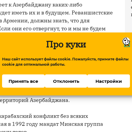
меет к Азербайджану каких-либо
удет иметь их и в будущем. Реваншистские
 Армении, должны знать, что для
ли они его отвергнут, то и мы не будем
тность Армении, объявим об этом
Про куки
Наш сайт использует файлы cookie. Пожалуйста, примите файлы
орой Карабахской войны, армянская
cookie для оптимальной работы.
то может привести».
Принять все
Отклонить
Настройки
ятельность Минской группы ОБСЕ была
рабахского конфликта, а на то, чтобы
территорий Азербайджана.
карабахский конфликт без всяких
ая в 1992 году мандат Минская группа
зультатов.