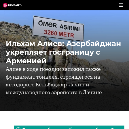
Перейти
к
содержимому
Ильхам Алиев: Азербайджан
укрепляет госграницу с
Арменией
Алиев в ходе поездки заложил также
фундамент тоннеля, строящегося на
автодороге Кельбаджар-Лачин и
международного аэропорта в Лачине