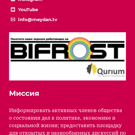
YouTube
info@meydan.tv
Миссия
Информировать активных членов общества
о состоянии дел в политике, экономике и
социальной жизни; предоставить площадку
для открытых и разнообразных дискуссий по