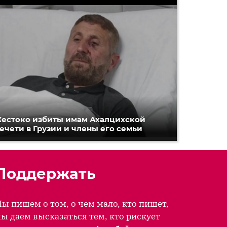
естоко избиты имам Ахалцихской
ечети в Грузии и члены его семьи
Поддержать
ы пишем о том, о чем мало, кто пишет,
ы даем высказаться тем, кто рискует