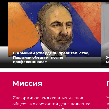
к
В Армении утвердили правительство,
Пашинян обещает посты
Ж
профессионалам
м
Миссия
Информировать активных членов
М
общества о состоянии дел в политике,
м