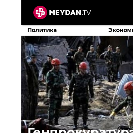
Перейти
к
содержимому
Политика
Эконом
Генпрокуратур