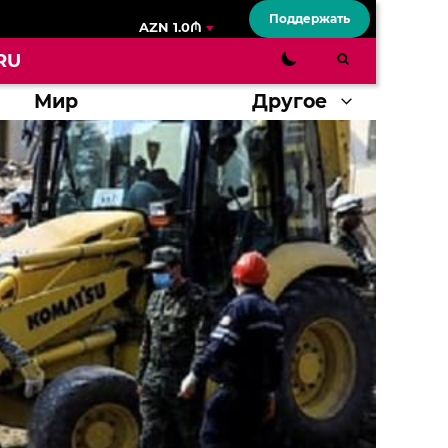
Поддержать
AZN 1.0₼
RU
Мир
Другое