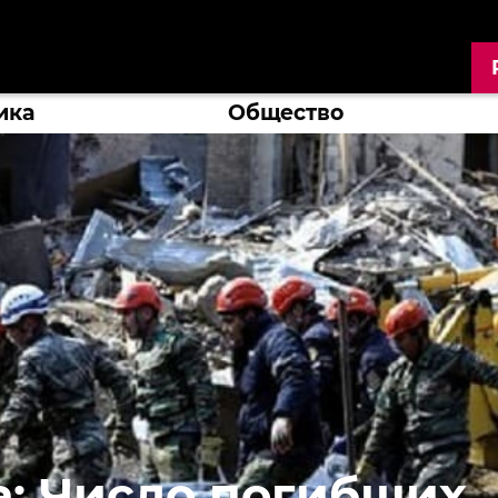
ика
Общество
а: Число погибших