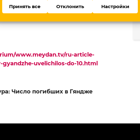
е возбуждено уголовное дело по
Принять все
Отклонить
Настройки
о кодекса, включая проведение теракта и
urium/www.meydan.tv/ru-article-
-gyandzhe-uvelichilos-do-10.html
ура: Число погибших в Гяндже