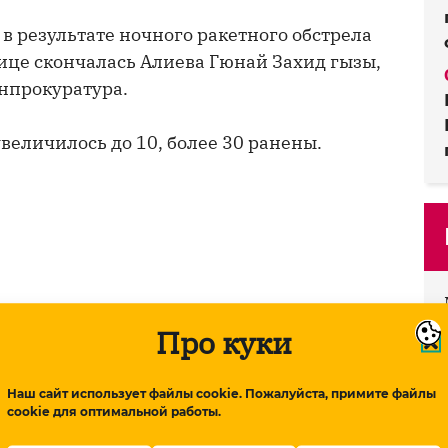
в результате ночного ракетного обстрела
ице скончалась Алиева Гюнай Захид гызы,
енпрокуратура.
величилось до 10, более 30 ранены.
Про куки
 11 октября нанесли ракетный удар по
Азербайджана). Ракета SCUD попала в
Наш сайт использует файлы cookie. Пожалуйста, примите файлы
cookie для оптимальной работы.