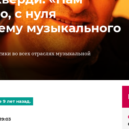
о, с нуля
тему музыкального
ики во всех отраслях музыкальной
 9 лет назад.
19:03