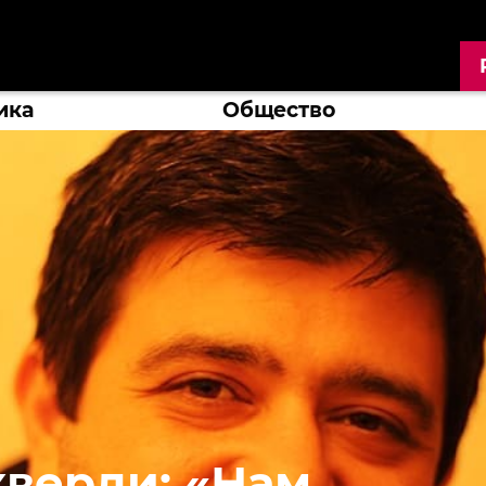
ика
Общество
верди: «Нам