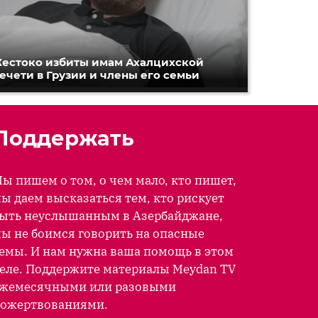
естоко избиты имам Ахалцихской
ечети в Грузии и члены его семьи
Поддержать
ы пишем о том, о чем мало, кто пишет,
ы даем высказаться тем, кто рискует
ыть неуслышанным в Азербайджане,
ы не боимся говорить на опасные
емы. И нам нужна ваша помощь в этом
еле. Поддержите материалы Meydan TV
жемесячными или разовыми
ожертвованиями.