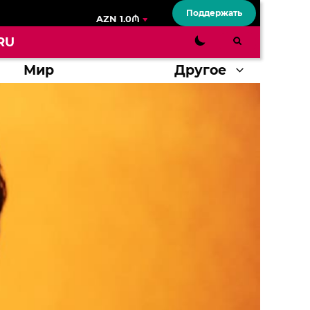
Поддержать
AZN 1.0₼
RU
Мир
Другое