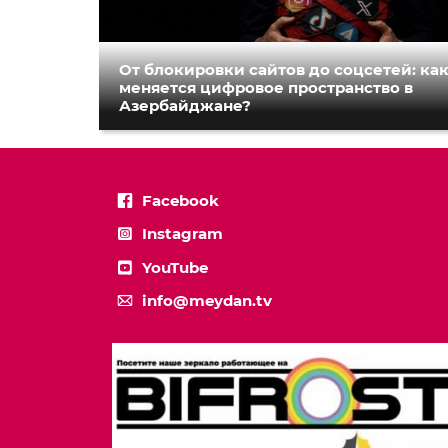
От блокировки сайтов до соцсетей: ка
меняется цифровое пространство в
Азербайджане?
Facebook
Instagram
YouTube
info@meydan.tv