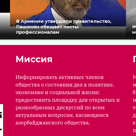
к
В Армении утвердили правительство,
Пашинян обещает посты
Ж
профессионалам
м
Миссия
Информировать активных членов
М
общества о состоянии дел в политике,
м
экономике и социальной жизни;
б
предоставить площадку для открытых и
м
разнообразных дискуссий по всем
т
актуальным вопросам, касающимся
д
азербайджанского общества.
е
п