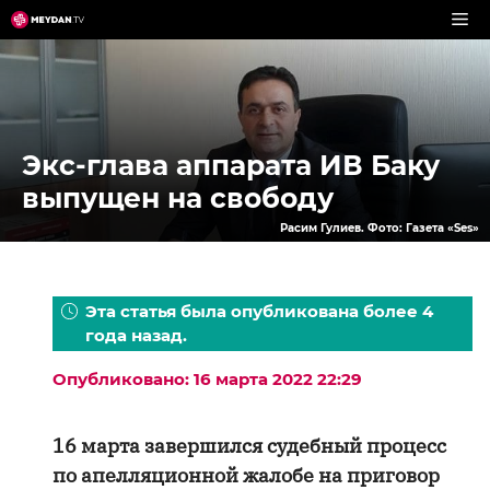
Перейти
к
содержимому
Экс-глава аппарата ИВ Баку
выпущен на свободу
Расим Гулиев. Фото: Газета «Ses»
Эта статья была опубликована более 4
года назад.
Опубликовано: 16 марта 2022 22:29
16 марта завершился судебный процесс
по апелляционной жалобе на приговор