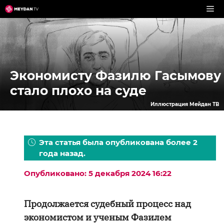
Перейти
к
содержимому
Экономисту Фазилю Гасымову
стало плохо на суде
Иллюстрация Мейдан ТВ
Эта статья была опубликована более 2
года назад.
Опубликовано: 5 декабря 2024 16:22
Продолжается судебный процесс над
экономистом и ученым Фазилем