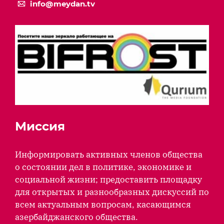
info@meydan.tv
Миссия
Информировать активных членов общества
о состоянии дел в политике, экономике и
социальной жизни; предоставить площадку
для открытых и разнообразных дискуссий по
всем актуальным вопросам, касающимся
азербайджанского общества.