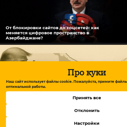
От блокировки сайтов до соцсетей: как
меняется цифровое пространство в
Азербайджане?
Про куки
Наш сайт использует файлы cookie. Пожалуйста, примите файлы
оптимальной работы.
Принять все
Отклонить
Глава американского фонда TRIPP+ на
Настройки
переговорах в Армении: детали обсуждений