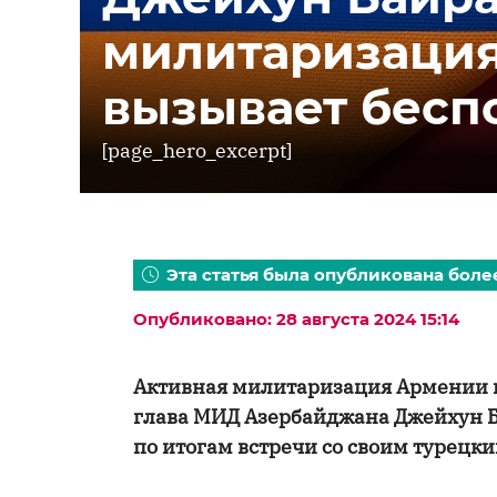
милитаризаци
вызывает бесп
[page_hero_excerpt]
Эта статья была опубликована более
Опубликовано: 28 августа 2024 15:14
Активная милитаризация Армении в
глава МИД Азербайджана Джейхун Б
по итогам встречи со своим турецк