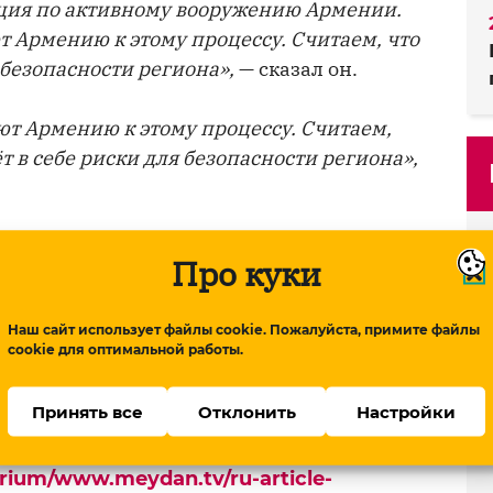
ция по активному вооружению Армении.
т Армению к этому процессу. Считаем, что
я безопасности региона»,
— сказал он.
ют Армению к этому процессу. Считаем,
т в себе риски для безопасности региона»,
ении также имеются территориальные
Про куки
время основным препятствием для
м о мире являются территориальные
Наш сайт использует файлы cookie. Пожалуйста, примите файлы
щиеся в Конституции Армении»,
— сказал
cookie для оптимальной работы.
Принять все
Отклонить
Настройки
urium/www.meydan.tv/ru-article-