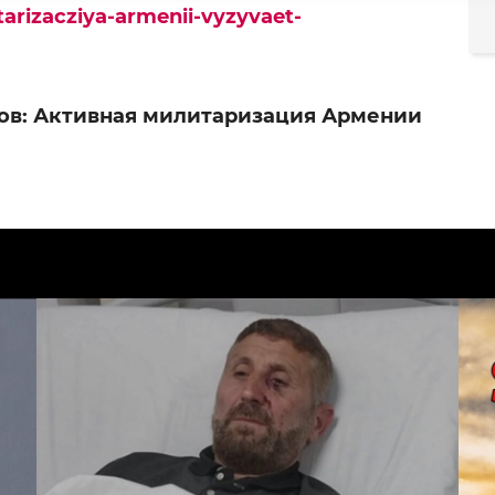
arizacziya-armenii-vyzyvaet-
ов: Активная милитаризация Армении