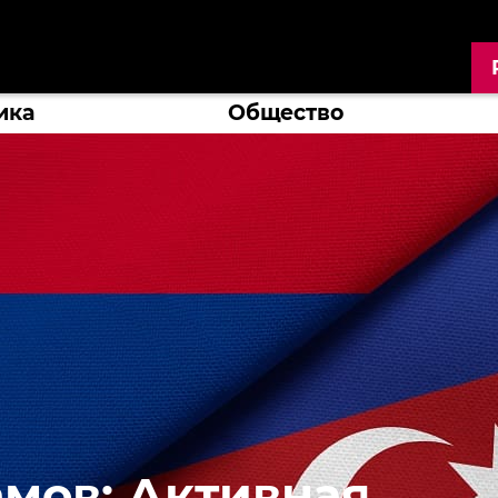
ика
Общество
мов: Активная