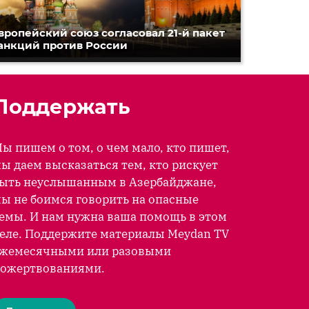
вропейский союз согласовал 21-й пакет
анкций против России
Поддержать
ы пишем о том, о чем мало, кто пишет,
ы даем высказаться тем, кто рискует
ыть неуслышанным в Азербайджане,
ы не боимся говорить на опасные
емы. И нам нужна ваша помощь в этом
еле. Поддержите материалы Meydan TV
жемесячными или разовыми
ожертвованиями.