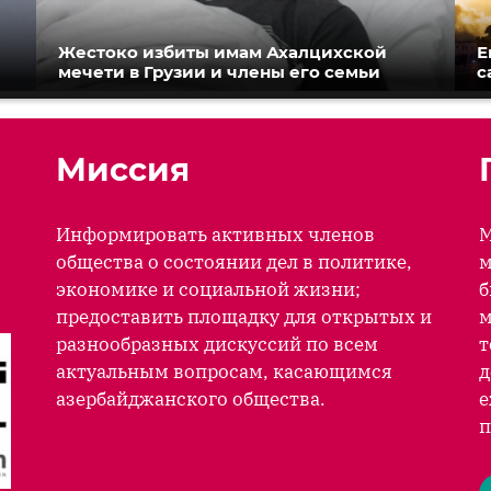
Жестоко избиты имам Ахалцихской
Е
мечети в Грузии и члены его семьи
с
Миссия
Информировать активных членов
М
общества о состоянии дел в политике,
м
экономике и социальной жизни;
б
предоставить площадку для открытых и
м
разнообразных дискуссий по всем
т
актуальным вопросам, касающимся
д
азербайджанского общества.
е
п