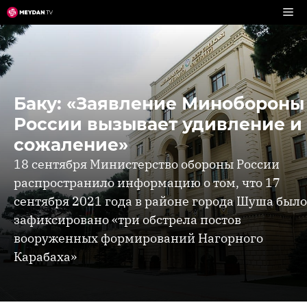
Перейти
к
содержимому
Баку: «Заявление Минобороны
России вызывает удивление и
сожаление»
18 сентября Министерство обороны России
распространило информацию о том, что 17
сентября 2021 года в районе города Шуша было
зафиксировано «три обстрела постов
вооруженных формирований Нагорного
Карабаха»