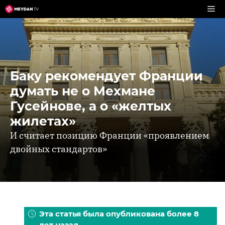
Перейти
к
содержимому
Баку рекомендует Франции
думать не о Мехмане
Гусейнове, а о «желтых
жилетах»
И считает позицию Франции «проявлением
двойных стандартов»
Эта статья была опубликована более 8
лет назад.