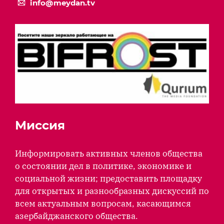
info@meydan.tv
Миссия
Информировать активных членов общества
о состоянии дел в политике, экономике и
социальной жизни; предоставить площадку
для открытых и разнообразных дискуссий по
всем актуальным вопросам, касающимся
азербайджанского общества.