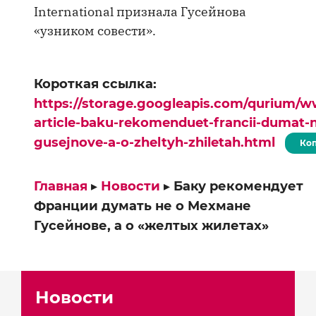
International признала Гусейнова
«узником совести».
Короткая ссылка:
https://storage.googleapis.com/qurium/w
article-baku-rekomenduet-francii-dumat
gusejnove-a-o-zheltyh-zhiletah.html
Ко
Главная
▸
Новости
▸
Баку рекомендует
Франции думать не о Мехмане
Гусейнове, а о «желтых жилетах»
Новости