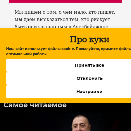
Мы пишем о том, о чем мало, кто пишет,
мы даем высказаться тем, кто рискует
быть неуслышанным в Азербайджане,
мы не боимся говорить на опасные
Про куки
темы. И нам нужна ваша помощь в этом
деле. Поддержите материалы Meydan TV
Наш сайт использует файлы cookie. Пожалуйста, примите файлы
оптимальной работы.
ежемесячными или разовыми
пожертвованиями.
Принять все
Отклонить
Поддержать
Настройки
Самое читаемое