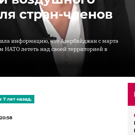
ля стран-членов
нила информацию, что Азербайджан с марта
м НАТО лететь над своей территорией в
 7 лет назад.
20:58