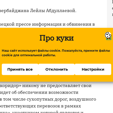
Азербайджана Лейлы Абдуллаевой.
мецкой прессе информация и обвинения в
 что создают недопонимание, также говорят
Про куки
отношению к Азербайджану.
Наш сайт использует файлы cookie. Пожалуйста, примите файлы
жан и впредь будет рассматривать запросы
cookie для оптимальной работы.
дке. «Азербайджан ожидает, что
етствующим образом ответит на этот
Принять все
Отклонить
Настройки
коридор» никому не предоставляет свои
ь идет об обеспечении возможности
в том числе сухопутных дорог, воздушного
соответствующих перевозок в рамках
ка», участником которой является и