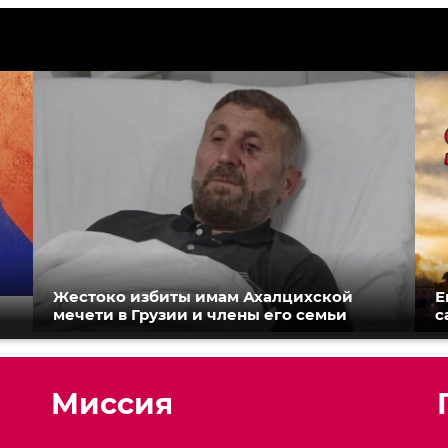
Жестоко избиты имам Ахалцихской
Е
мечети в Грузии и члены его семьи
с
Миссия