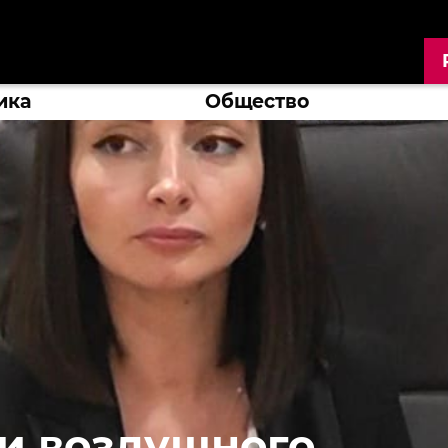
ика
Общество
ии воздушного