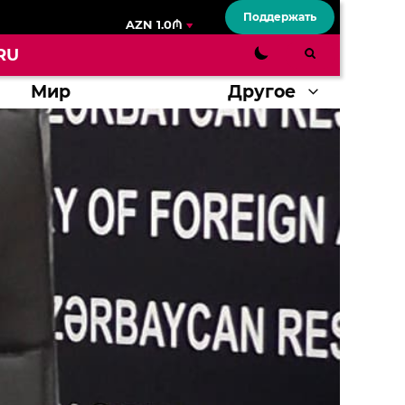
Поддержать
AZN 1.0₼
RU
Мир
Другое