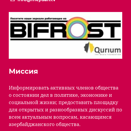
Миссия
Информировать активных членов общества
о состоянии дел в политике, экономике и
социальной жизни; предоставить площадку
для открытых и разнообразных дискуссий по
всем актуальным вопросам, касающимся
азербайджанского общества.