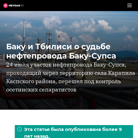
Перейти
к
содержимому
Баку и Тбилиси о судьбе
нефтепровода Баку-Супса
24 июля участок нефтепровода Баку-Супса,
проходящий через территорию села Карапила
Каспского района, перешел под контроль
осетинских сепаратистов
Эта статья была опубликована более 9
лет назад.