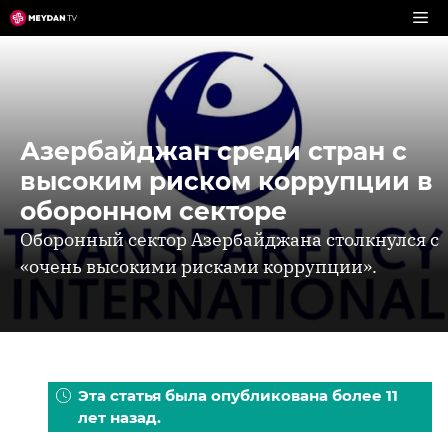
Перейти
к
содержимому
Азербайджан среди стран с
высоким риском коррупции в
оборонном секторе
Оборонный сектор Азербайджана столкнулся с
«очень высокими рисками коррупции».
Эта статья была опубликована более 11
лет назад.