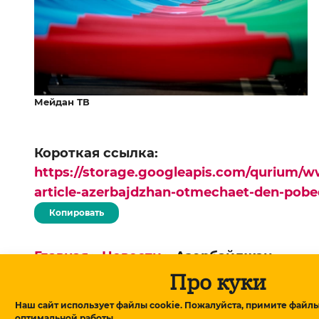
Мейдан ТВ
Короткая ссылка:
https://storage.googleapis.com/qurium/w
article-azerbajdzhan-otmechaet-den-pobe
Копировать
Главная
▸
Новости
▸
Азербайджан
Про куки
отмечает День Победы
Наш сайт использует файлы cookie. Пожалуйста, примите файлы
оптимальной работы.