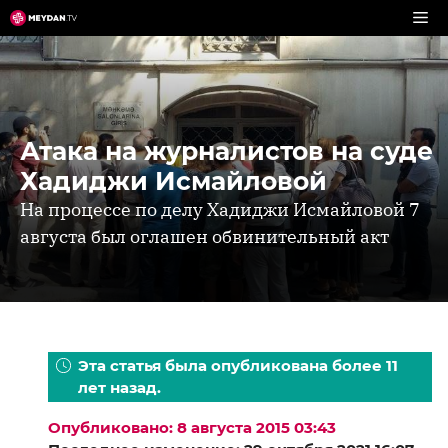
Перейти
к
содержимому
Атака на журналистов на суде
Хадиджи Исмайловой
На процессе по делу Хадиджи Исмайловой 7
августа был оглашен обвинительный акт
Эта статья была опубликована более 11
лет назад.
Опубликовано: 8 августа 2015 03:43