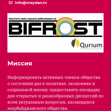
info@meydan.tv
Миссия
Информировать активных членов общества
о состоянии дел в политике, экономике и
социальной жизни; предоставить площадку
для открытых и разнообразных дискуссий по
всем актуальным вопросам, касающимся
азербайджанского общества.