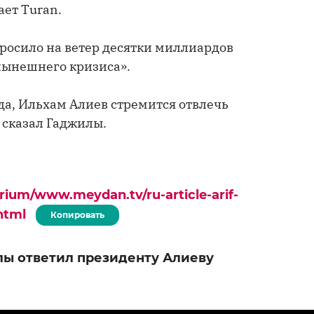
ет Turan.
бросило на ветер десятки миллиардов
 нынешнего кризиса».
да, Ильхам Алиев стремится отвлечь
 сказал Гаджилы.
rium/www.meydan.tv/ru-article-arif-
html
Копировать
ы ответил президенту Алиеву