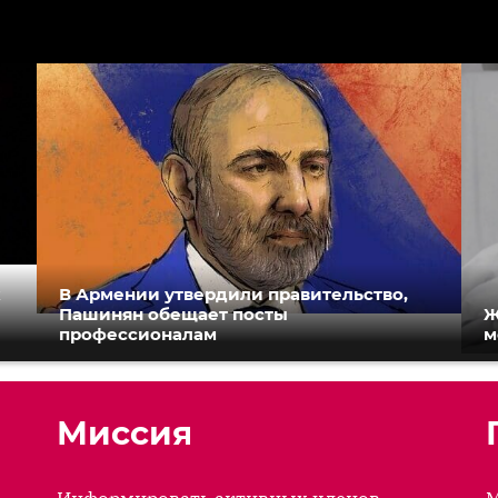
к
В Армении утвердили правительство,
Пашинян обещает посты
Ж
профессионалам
м
Миссия