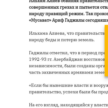
Ильхам Алиев обвиняя правительств
совершенных грехах и пытается отв
народу правящий режим. Так проко
«Мусават» Ариф Гаджилы сегодняшн
Ильхама Алиева, что правительство
народу беды и потерю земель.
Гаджилы отметил, что в период пра
1992-93 гг. Азербайджан восстанов
независимости, были созданы орга
часть захваченных армянами земел
«Если бы нынешние власти и вооруж
правительство, успехи были бы про
На его взгляд, находящийся у влас