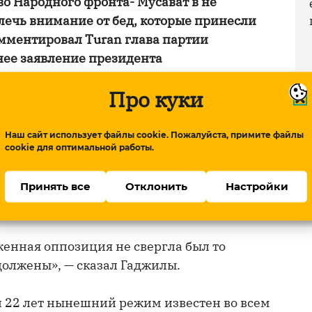
о Народного фронта- Мусават в не
лечь внимание от бед, которые принесли
мментировал Turan глава партии
ее заявление президента
Про куки
 Народного фронта — Мусават принесло
Наш сайт использует файлы cookie. Пожалуйста, примите файлы
cookie для оптимальной работы.
вления президента Абульфаза Эльчибея
ил атрибуты государственной
Принять все
Отклонить
Настройки
ны управления, освобождены от оккупации
ь.
енная оппозиция не свергла был то
должены», — сказал Гаджилы.
ти 22 лет нынешний режим известен во всем