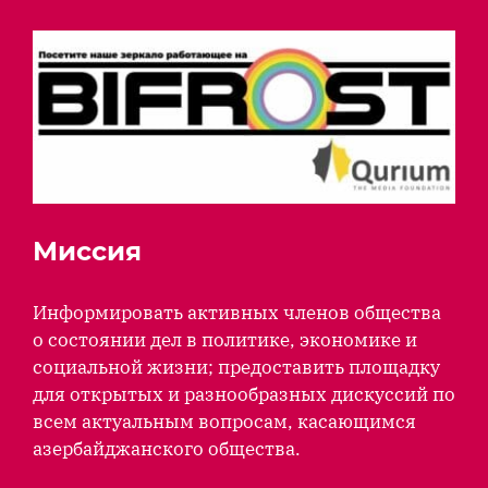
Миссия
Информировать активных членов общества
о состоянии дел в политике, экономике и
социальной жизни; предоставить площадку
для открытых и разнообразных дискуссий по
всем актуальным вопросам, касающимся
азербайджанского общества.