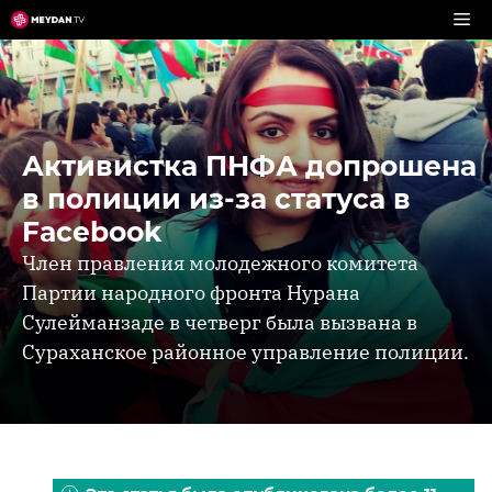
Перейти
к
содержимому
Активистка ПНФА допрошена
в полиции из-за статуса в
Facebook
Член правления молодежного комитета
Партии народного фронта Нурана
Сулейманзаде в четверг была вызвана в
Сураханское районное управление полиции.