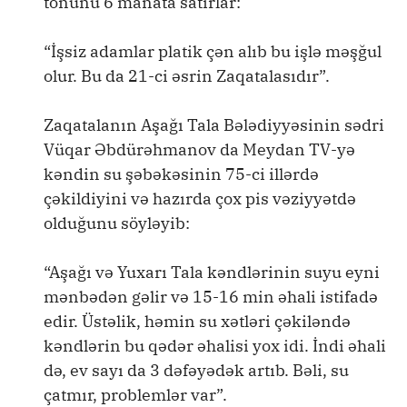
tonunu 6 manata satırlar:
“İşsiz adamlar platik çən alıb bu işlə məşğul
olur. Bu da 21-ci əsrin Zaqatalasıdır”.
Zaqatalanın Aşağı Tala Bələdiyyəsinin sədri
Vüqar Əbdürəhmanov da Meydan TV-yə
kəndin su şəbəkəsinin 75-ci illərdə
çəkildiyini və hazırda çox pis vəziyyətdə
olduğunu söyləyib:
“Aşağı və Yuxarı Tala kəndlərinin suyu eyni
mənbədən gəlir və 15-16 min əhali istifadə
edir. Üstəlik, həmin su xətləri çəkiləndə
kəndlərin bu qədər əhalisi yox idi. İndi əhali
də, ev sayı da 3 dəfəyədək artıb. Bəli, su
çatmır, problemlər var”.