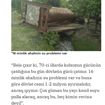
“16 minlik əhalinin su problemi var
“Belə çıxır ki, 70-ci illərdə kolxozun gücünün
çatdığına bu gün dövlətin gücü çatmır. 16
minlik əhalinin su problemi var və buna
görə dövlət cəmi 1-2 milyon ayırmalıdır,
ancaq qıymır. Çox güman bu yayı kənd suyu
pulla alacaq, ancaq bu, heç kimin vecinə
deyil”.