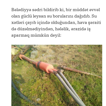
Bələdiyyə sədri bildirib ki, bir müddət əvvəl
olan güclü leysan su borularını dağıdıb. Su
xətləri çayıb içində olduğundan, hava şəraiti
də düzəlmədiyindən, hələlik, ərazidə iş
aparmaq mümkün deyil: