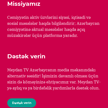
Missiyamız
Cəmiyyətin aktiv üzvlərini siyasi, iqtisadi və
sosial məsələlər haqda bilgiləndirir; Azərbaycan
cəmiyyətinə aktual məsələlər haqda açıq
müzakirələr üçün platforma yaradır.
Dəstək verin
Meydan TV Azərbaycanın media məkanındakı
alternativ səsidir! İşimizin davamlı olması üçün
sizin də köməyinizə ehtiyacımız var. Meydan TV-
yə aylıq və ya birdəfəlik yardımlarla dəstək olun.
Dəstək verin