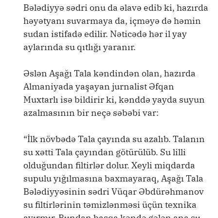
Bələdiyyə sədri onu da əlavə edib ki, hazırda
həyətyanı suvarmaya da, içməyə də həmin
sudan istifadə edilir. Nəticədə hər il yay
aylarında su qıtlığı yaranır.
Əslən Aşağı Tala kəndindən olan, hazırda
Almaniyada yaşayan jurnalist Əfqan
Muxtarlı isə bildirir ki, kənddə yayda suyun
azalmasının bir neçə səbəbi var:
“İlk növbədə Tala çayında su azalıb. Talanın
su xətti Tala çayından götürülüb. Su lilli
olduğundan filtirlər dolur. Xeyli miqdarda
supulu yığılmasına baxmayaraq, Aşağı Tala
Bələdiyyəsinin sədri Vüqar Əbdürəhmanov
su filtirlərinin təmizlənməsi üçün texnika
ayırmır. Bundan başqa kəndə gələn ana su