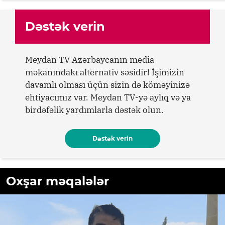
Dəstək verin
Meydan TV Azərbaycanın media
məkanındakı alternativ səsidir! İşimizin
davamlı olması üçün sizin də köməyinizə
ehtiyacımız var. Meydan TV-yə aylıq və ya
birdəfəlik yardımlarla dəstək olun.
Dəstək verin
Oxşar məqalələr