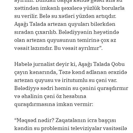
xəttindən imkanlı şəxslərə yüzlük borularla
su verilir. Belə su xətləri yüzdən artıqdır.
Aşağı Talada artezan quyuları bilərkdən
sıradan çıxarılıb. Bələdiyyənin həyətində
olan artezan quyusunun təmirinə çox az
vəsait lazımdır. Bu vəsait ayrılmır”.
Habelə jurnalist deyir ki, Aşağı Talada Qobu
çayın kənarında, Təzə kənd adlanan ərazidə
artezan quyusu və iritutumlu su çəni var.
Bələdiyyə sədri həmin su çənini quraşdırmır
və əhalinin çəni öz hesabına
quraşdırmasına imkan vermir:
“Məqsəd nədir? Zaqatalanın icra başçısı
kəndin su problemini televiziyalar vasitəsilə