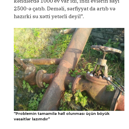
kəndlərdə 1000 ev var idi, indi evlərin sayı
2500-ə çatıb. Deməli, sərfiyyat da artıb və
hazırki su xətti yetərli deyil”.
“Problemin tamamilə həll olunması üçün böyük
vəsaitlər lazımdır”