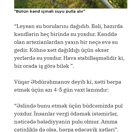
“Bütün kənd içməli suyu pulla alır”
“Leysan su borularını dağıdıb. Bəli, hazırda
kəndlərin heç birində su yoxdur. Kənddə
olan artezianlardan yaxın bir neçə evə su
gedir. Köhnə xətt dağıldığı üçün əksər
yerlərdə su yoxdur. Hava stabilləşməlidir ki,
biz orada iş görə bilək ”.
Vüqar Əbdürəhmanov deyib ki, xətti bərpa
etmək üçün azı 4-5 gün vaxt lazımdır:
“Əslində bunu etmək üçün büdcəmizdə pul
yoxdur. İnsanlar vergi ödəmək istəmirlər,
nəticədə bələdiyyənin pulu olmur. Amma
çətinliklə də olsa, bərpa edəcəyik xətləri”.