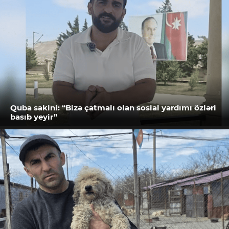
Quba sakini: “Bizə çatmalı olan sosial yardımı özləri
basıb yeyir”