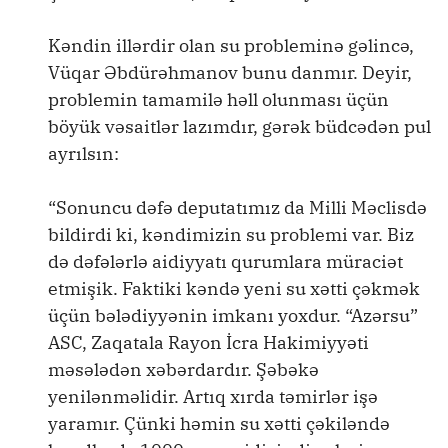
Kəndin illərdir olan su probleminə gəlincə,
Vüqar Əbdürəhmanov bunu danmır. Deyir,
problemin tamamilə həll olunması üçün
böyük vəsaitlər lazımdır, gərək büdcədən pul
ayrılsın:
“Sonuncu dəfə deputatımız da Milli Məclisdə
bildirdi ki, kəndimizin su problemi var. Biz
də dəfələrlə aidiyyatı qurumlara müraciət
etmişik. Faktiki kəndə yeni su xətti çəkmək
üçün bələdiyyənin imkanı yoxdur. “Azərsu”
ASC, Zaqatala Rayon İcra Hakimiyyəti
məsələdən xəbərdardır. Şəbəkə
yenilənməlidir. Artıq xırda təmirlər işə
yaramır. Çünki həmin su xətti çəkiləndə