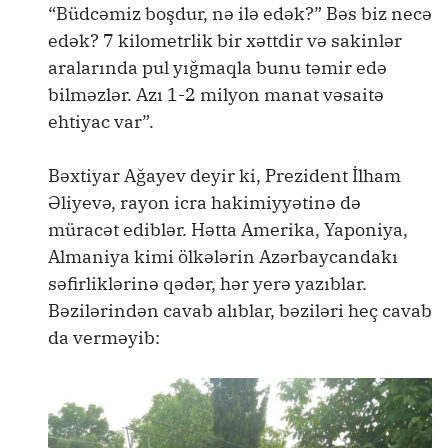
“Büdcəmiz boşdur, nə ilə edək?” Bəs biz necə
edək? 7 kilometrlik bir xəttdir və sakinlər
aralarında pul yığmaqla bunu təmir edə
bilməzlər. Azı 1-2 milyon manat vəsaitə
ehtiyac var”.
Bəxtiyar Ağayev deyir ki, Prezident İlham
Əliyevə, rayon icra hakimiyyətinə də
müracət ediblər. Hətta Amerika, Yaponiya,
Almaniya kimi ölkələrin Azərbaycandakı
səfirliklərinə qədər, hər yerə yazıblar.
Bəzilərindən cavab alıblar, bəziləri heç cavab
da verməyib: