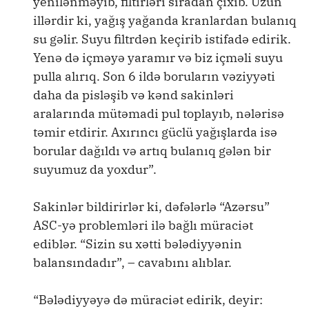
yenilənməyib, filtirləri sıradan çıxıb. Uzun
illərdir ki, yağış yağanda kranlardan bulanıq
su gəlir. Suyu filtrdən keçirib istifadə edirik.
Yenə də içməyə yaramır və biz içməli suyu
pulla alırıq. Son 6 ildə boruların vəziyyəti
daha da pisləşib və kənd sakinləri
aralarında mütəmadi pul toplayıb, nələrisə
təmir etdirir. Axırıncı güclü yağışlarda isə
borular dağıldı və artıq bulanıq gələn bir
suyumuz da yoxdur”.
Sakinlər bildirirlər ki, dəfələrlə “Azərsu”
ASC-yə problemləri ilə bağlı müraciət
ediblər. “Sizin su xətti bələdiyyənin
balansındadır”, – cavabını alıblar.
“Bələdiyyəyə də müraciət edirik, deyir: