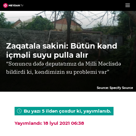
Skip
to
content
Zaqatala sakini: Bütün kənd
içməli suyu pulla alır
“Sonuncu dəfə deputatımız da Milli Məclisdə
bildirdi ki, kəndimizin su problemi var”
Source: Specify Source
Bu yazı 5 ildən çoxdur ki, yayımlanıb.
Yayımlandı: 18 İyul 2021 06:38