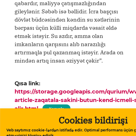
qabardır, maliyyə çatışmazlığından
gileylənir. Səbəb isə bəllidir. İcra başçısı
dövlət büdcəsindən kəndin su xətlərinin
bərpası üçün külli miqdarda vəsait əldə
etmək istəyir. Su azdır, amma olan
imkanların qarşısını alıb narazılığı
artırmaqla pul qazanmaq istəyir. Arada on
mindən artıq insan əziyyət çəkir”.
Qısa link:
https://storage.googleapis.com/qurium/
article-zaqatala-sakini-butun-kend-icmeli-
alir.html
Kopyala
Cookies bildirişi
Ana səhifə
▸
Bölgə
▸
Zaqatala sakini:
Veb saytımız cookie-lərdən istifadə edir. Optimal performans üçün ç
Bütün kənd içməli suyu pulla alır
etməyinizi tövsiyə edirik.