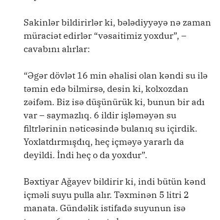
Sakinlər bildirirlər ki, bələdiyyəyə nə zaman
müraciət edirlər “vəsaitimiz yoxdur”, –
cavabını alırlar:
“Əgər dövlət 16 min əhalisi olan kəndi su ilə
təmin edə bilmirsə, desin ki, kolxozdan
zəifəm. Biz isə düşünürük ki, bunun bir adı
var – saymazlıq. 6 ildir işləməyən su
filtrlərinin nəticəsində bulanıq su içirdik.
Yoxlatdırmışdıq, heç içməyə yararlı da
deyildi. İndi heç o da yoxdur”.
Bəxtiyar Ağayev bildirir ki, indi bütün kənd
içməli suyu pulla alır. Təxminən 5 litri 2
manata. Gündəlik istifadə suyunun isə