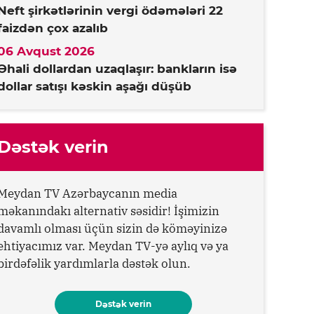
Neft şirkətlərinin vergi ödəmələri 22
faizdən çox azalıb
06 Avqust 2026
Əhali dollardan uzaqlaşır: bankların isə
dollar satışı kəskin aşağı düşüb
Dəstək verin
Meydan TV Azərbaycanın media
məkanındakı alternativ səsidir! İşimizin
davamlı olması üçün sizin də köməyinizə
ehtiyacımız var. Meydan TV-yə aylıq və ya
birdəfəlik yardımlarla dəstək olun.
Dəstək verin