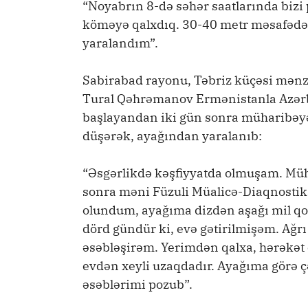
“Noyabrın 8-də səhər saatlarında bizi 
köməyə qalxdıq. 30-40 metr məsafədə
yaralandım”.
Sabirabad rayonu, Təbriz küçəsi mənzi
Tural Qəhrəmanov Ermənistanla Azərb
başlayandan iki gün sonra müharibəyə
düşərək, ayağından yaralanıb:
“Əsgərlikdə kəşfiyyatda olmuşam. Müh
sonra məni Füzuli Müalicə-Diaqnostika
olundum, ayağıma dizdən aşağı mil qoy
dörd gündür ki, evə gətirilmişəm. Ağrı
əsəbləşirəm. Yerimdən qalxa, hərəkət 
evdən xeyli uzaqdadır. Ayağıma görə çə
əsəblərimi pozub”.