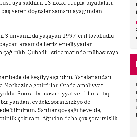
pusquya saldılar. 13 nəfər qrupla piyadalara
 baş verən döyüşlər zamanı ayağımdan
l 3 ünvanında yaşayan 1997-ci il təvəllüdlü
aycan arasında hərbi əməliyyatlar
 çağırılıb. Qubadlı istiqamətində mühasirəyə
aribədə də kəşfiyyatçı idim. Yaralanandan
 Mərkəzinə gətirdilər. Orada əməliyyat
uldu. Sonra da məzuniyyət verdilər, artıq
 bir yandan, evdəki şəraitsizliyə də
edə bilmirəm. Sanitar qovşağı həyətdə,
tinlik çəkirəm. Ağrıdan daha çox şəraitsizlik