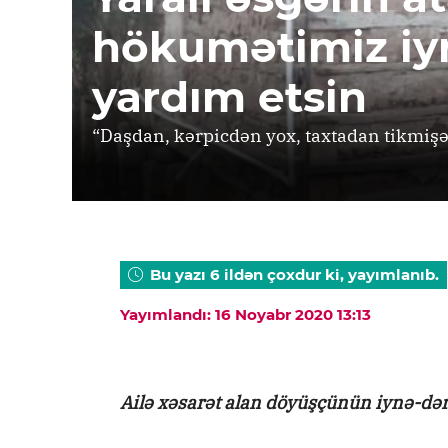
hökumətimiz iy
yardım etsin
“Daşdan, kərpicdən yox, taxtadan tikmiş
Bu yazı 6 ildən çoxdur ki, yayımlanıb.
Yayımlandı: 16 Noyabr 2020 13:13
Ailə xəsarət alan döyüşçünün iynə-də