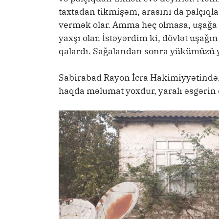
taxtadan tikmişəm, arasını da palçıql
vermək olar. Amma heç olmasa, uşağa n
yaxşı olar. İstəyərdim ki, dövlət uşağ
qalardı. Sağalandan sonra yükümüzü 
Sabirabad Rayon İcra Hakimiyyətindən
haqda məlumat yoxdur, yaralı əsgərin