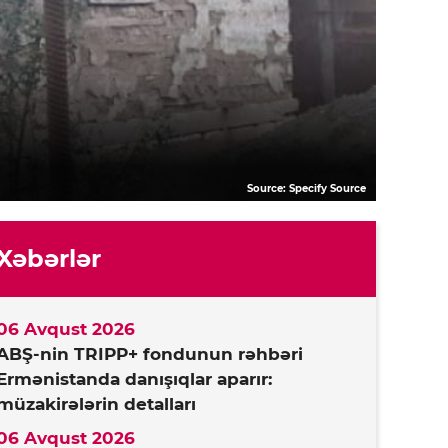
Source: Specify Source
Xəbərlər
06 Avqust 2026
ABŞ-nin TRIPP+ fondunun rəhbəri
Ermənistanda danışıqlar aparır:
müzakirələrin detalları
06 Avqust 2026