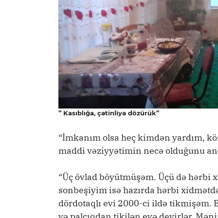
” Kasıblığa, çətinliyə dözürük”
“İmkanım olsa heç kimdən yardım, k
maddi vəziyyətimin necə olduğunu an
“Üç övlad böyütmüşəm. Üçü də hərbi x
sonbeşiyim isə hazırda hərbi xidmətdə
dördotaqlı evi 2000-ci ildə tikmişəm. B
və palçıqdan tikilən evə deyirlər. Mən