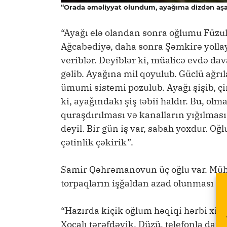
“Orada əməliyyat olundum, ayağıma dizdən aşa
“Ayağı elə olandan sonra oğlumu Füzul
Ağcabədiyə, daha sonra Şəmkirə yollayı
veriblər. Deyiblər ki, müalicə evdə da
gəlib. Ayağına mil qoyulub. Güclü ağrıla
ümumi sistemi pozulub. Ayağı şişib, çi
ki, ayağındakı şiş təbii haldır. Bu, olm
quraşdırılması və kanalların yığılması
deyil. Bir gün iş var, sabah yoxdur. Oğ
çətinlik çəkirik”.
Samir Qəhrəmanovun üç oğlu var. Müha
torpaqların işğaldan azad olunması u
“Hazırda kiçik oğlum həqiqi hərbi xid
Xocalı tərəfdəyik. Düzü, telefonla dan