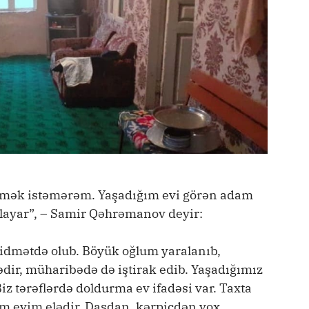
ömək istəmərəm. Yaşadığım evi görən adam
layar”, – Samir Qəhrəmanov deyir:
idmətdə olub. Böyük oğlum yaralanıb,
dir, müharibədə də iştirak edib. Yaşadığımız
iz tərəflərdə doldurma ev ifadəsi var. Taxta
im evim elədir. Daşdan, kərpicdən yox,