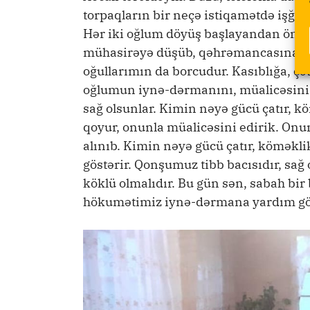
torpaqların bir neçə istiqamətdə işğal
Hər iki oğlum döyüş başlayandan ön xə
mühasirəyə düşüb, qəhrəmancasına v
oğullarımın da borcudur. Kasıblığa, ç
oğlumun iynə-dərmanını, müalicəsini ö
sağ olsunlar. Kimin nəyə gücü çatır, k
qoyur, onunla müalicəsini edirik. On
alınıb. Kimin nəyə gücü çatır, köməkli
göstərir. Qonşumuz tibb bacısıdır, sağ
köklü olmalıdır. Bu gün sən, sabah bir
hökumətimiz iynə-dərmana yardım gös