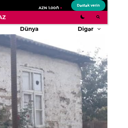
Dəstək verin
AZN 1.00₼
AZ
Dünya
Digər