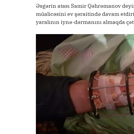
Əsgərin atası Samir Qəhrəmanov deyir 
müalicəsini ev şəraitində davam etdiri
yaralının iynə-dərmanını almaqda çəti