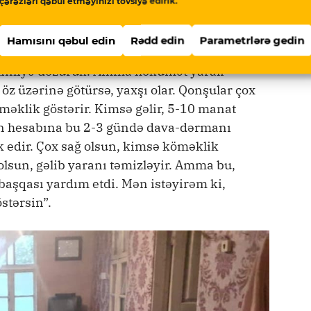
çərəzləri qəbul etməyinizi tövsiyə edirik.
dan azad edilməsində qanı, canı ilə döyüşüb.
ttə olub. Bu uşaq Qubadlı istiqamətində
Hamısını qəbul edin
Rədd edin
Parametrlərə gedin
uruşub. Vətəni qorumaq hamı kimi mənim
ətinliyə dözürük. Amma hökumət yaralı
z üzərinə götürsə, yaxşı olar. Qonşular çox
öməklik göstərir. Kimsə gəlir, 5-10 manat
un hesabına bu 2-3 gündə dava-dərmanı
k edir. Çox sağ olsun, kimsə köməklik
 olsun, gəlib yaranı təmizləyir. Amma bu,
 başqası yardım etdi. Mən istəyirəm ki,
tərsin”.