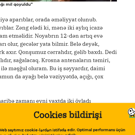
ğı mil qoyuldu”
iyə aparıblar, orada əməliyyat olunub.
blar. Zəng elədi ki, mənə iki aylıq icazə
vam etməlidir. Noyabrın 12-dən artıq evə
rı olur, gecələr yata bilmir. Belə deyək,
rk axır. Qonşumuz cərrahdır, gəlib baxdı. Dedi
alıdır, sağalacaq. Krosna antenaların təmiri,
 ilə məşğul oluram. Bu iş səyyardır, daimi
lumun da ayağı belə vəziyyətdə, açığı, çox
ribə zamanı eyni vaxtda iki övladı
ğrunda döyüşüb:
Cookies bildirişi
mətdədir. Sonuncu dəfə danışanda dedi ki,
Veb saytımız cookie-lərdən istifadə edir. Optimal performans üçün
ışanda ətraflı məlumat vermirlər. Oğullarım