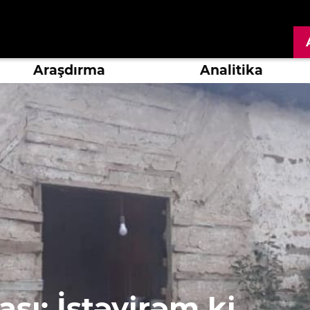
Araşdırma
Analitika
ası: İstəyirəm ki,