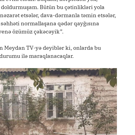
a doldurmuşam. Bütün bu çətinlikləri yola
əzarət etsələr, dava-dərmanla təmin etsələr,
ın səhhəti normallaşana qədər qayğısına
yenə özümüz çəkəcəyik”.
 Meydan TV-yə deyiblər ki, onlarda bu
 durumu ilə maraqlanacaqlar.