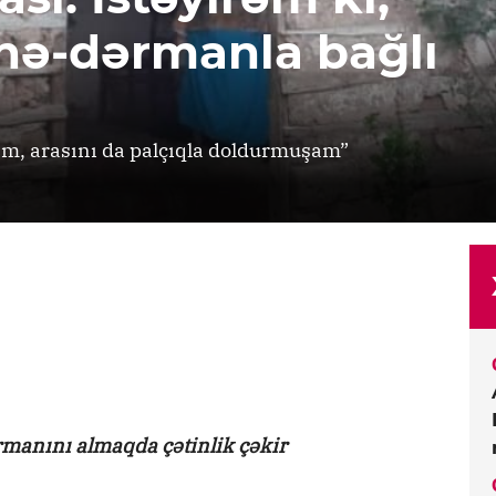
nə-dərmanla bağlı
əm, arasını da palçıqla doldurmuşam”
rmanını almaqda çətinlik çəkir