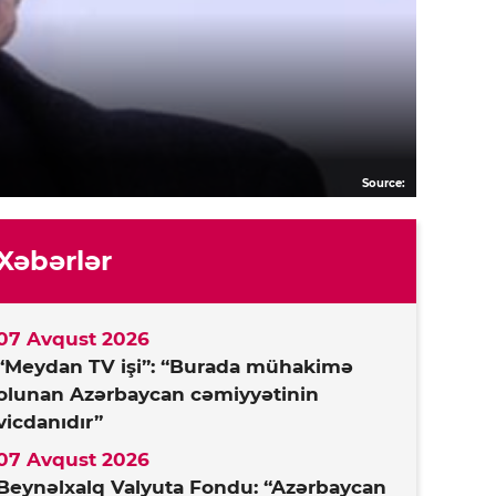
Source:
Xəbərlər
07 Avqust 2026
“Meydan TV işi”: “Burada mühakimə
olunan Azərbaycan cəmiyyətinin
vicdanıdır”
07 Avqust 2026
Beynəlxalq Valyuta Fondu: “Azərbaycan