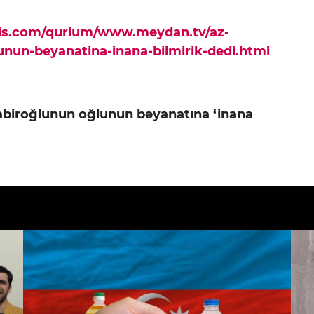
pis.com/qurium/www.meydan.tv/az-
unun-beyanatina-inana-bilmirik-dedi.html
abiroğlunun oğlunun bəyanatına ‘inana