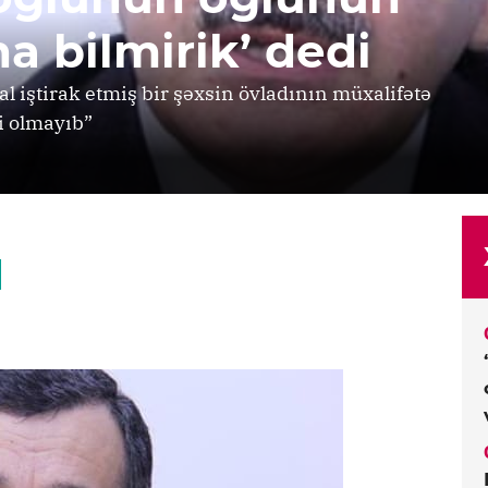
a bilmirik’ dedi
l iştirak etmiş bir şəxsin övladının müxalifətə
i olmayıb”