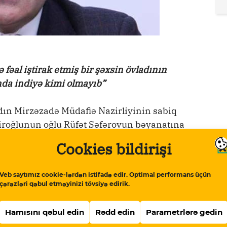
 fəal iştirak etmiş bir şəxsin övladının
nda indiyə kimi olmayıb”
dın Mirzəzadə Müdafiə Nazirliyinin sabiq
iroğlunun oğlu Rüfət Səfərovun bəyanatına
Cookies bildirişi
nlarında çalışan şəxsin bu cür çıxış etməsinə
Veb saytımız cookie-lərdən istifadə edir. Optimal performans üçün
çərəzləri qəbul etməyinizi tövsiyə edirik.
rbaycan Partiyasında mühüm vəzifə tutmuş
Hamısını qəbul edin
Rədd edin
Parametrlərə gedin
Hansısa işdən uzaqlaşmağı siyasiləşdirmək