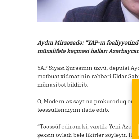
Aydın Mirzəzadə: “YAP-ın fəaliyyətində
müxalifətə keçməsi halları Azərbayca
YAP Siyasi Şurasının üzvü, deputat Ay
mətbuat xidmətinin rəhbəri Eldar Sab
münasibət bildirib.
O, Modern.az saytına prokurorluq orqa
təəssüfləndiyini ifadə edib.
“Təəssüf edirəm ki, vaxtilə Yeni Azə
şəxsin övladı belə fikirlər söyləyir. 