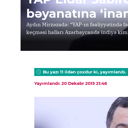
bəyanatına ‘inan
Aydın Mirzəzadə: “YAP-ın fəaliyyətində fəa
keçməsi halları Azərbaycanda indiyə kim
Bu yazı 11 ildən çoxdur ki, yayımlanıb.
Yayımlandı: 20 Dekabr 2015 21:46