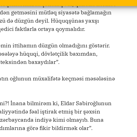
orqanlarımızda şəffaflıq var, qanuna hörmət
şdən getməsini mütləq siyasətə bağlamağın
özü də düzgün deyil. Hüquqşünas yaxşı
qedici faktlarla ortaya qoymalıdır.
min ittihamın düzgün olmadığını göstərir.
əsələyə hüquqi, dövlətçilik baxımdan,
onteksindən baxaydılar”.
atın oğlunun müxalifətə keçməsi məsələsinə
i?! İnana bilmirəm ki, Eldar Sabiroğlunun
liyyətində fəal iştirak etmiş bir şəxsin
 Azərbaycanda indiyə kimi olmayıb. Buna
ımlarına görə fikir bildirmək olar”.