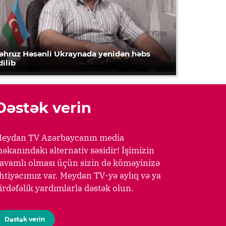
əhruz Həsənli Ukraynada yenidən həbs
dilib
Dəstək verin
eydan TV Azərbaycanın media
əkanındakı alternativ səsidir! İşimizin
avamlı olması üçün sizin də köməyinizə
htiyacımız var. Meydan TV-yə aylıq və ya
irdəfəlik yardımlarla dəstək olun.
Dəstək verin