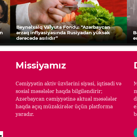
Beynəlxalq Valyuta Fondu: “Azərbaycan
an
ərzaq inflyasiyasında Rusiyadan yüksək
B
dərəcədə asılıdır”
e
Missiyamız
Cəmiyyətin aktiv üzvlərini siyasi, iqtisadi və
M
sosial məsələlər haqda bilgiləndirir;
m
Azərbaycan cəmiyyətinə aktual məsələlər
d
haqda açıq müzakirələr üçün platforma
e
yaradır.
b