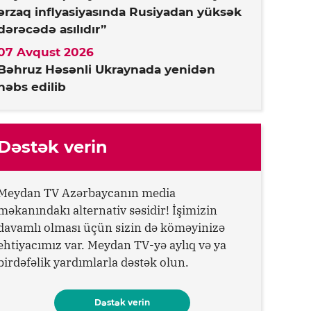
ərzaq inflyasiyasında Rusiyadan yüksək
dərəcədə asılıdır”
07 Avqust 2026
Bəhruz Həsənli Ukraynada yenidən
həbs edilib
Dəstək verin
Meydan TV Azərbaycanın media
məkanındakı alternativ səsidir! İşimizin
davamlı olması üçün sizin də köməyinizə
ehtiyacımız var. Meydan TV-yə aylıq və ya
birdəfəlik yardımlarla dəstək olun.
Dəstək verin