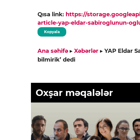
Qısa link:
https://storage.googlea
article-yap-eldar-sabiroglunun-ogl
Kopyala
Ana səhifə
▸
Xəbərlər
▸
YAP Eldar S
bilmirik’ dedi
Oxşar məqalələr