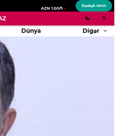
Dəstək verin
AZN 1.00₼
AZ
Dünya
Digər