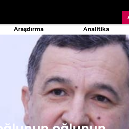
Araşdırma
Analitika
roğlunun oğlunun