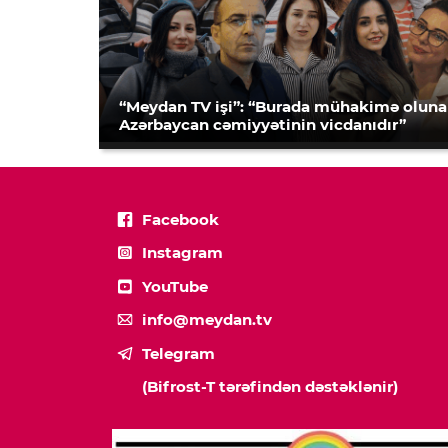
“Meydan TV işi”: “Burada mühakimə olun
Azərbaycan cəmiyyətinin vicdanıdır”
Facebook
Instagram
YouTube
info@meydan.tv
Telegram
(Bifrost-T tərəfindən dəstəklənir)