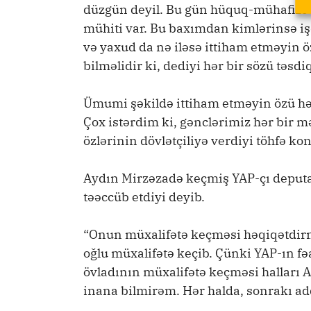
düzgün deyil. Bu gün hüquq-mühafizə 
mühiti var. Bu baxımdan kimlərinsə i
və yaxud da nə iləsə ittiham etməyin 
bilməlidir ki, dediyi hər bir sözü təsdi
Ümumi şəkildə ittiham etməyin özü hə
Çox istərdim ki, gənclərimiz hər bir m
özlərinin dövlətçiliyə verdiyi töhfə k
Aydın Mirzəzadə keçmiş YAP-çı deput
təəccüb etdiyi deyib.
“Onun müxalifətə keçməsi həqiqətdirm
oğlu müxalifətə keçib. Çünki YAP-ın fəa
övladının müxalifətə keçməsi halları
inana bilmirəm. Hər halda, sonrakı add